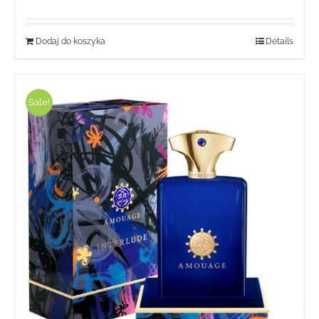
wynosiła:
wynosi:
239,00 zł.
79,00 zł.
Dodaj do koszyka
Details
Sale!