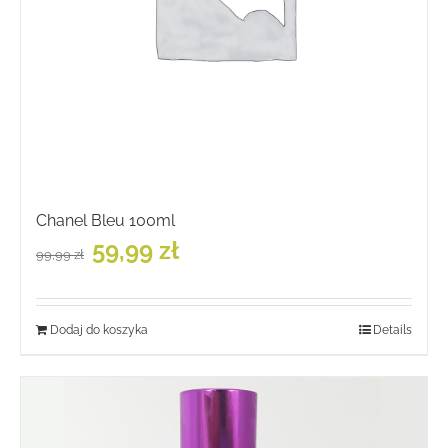
Chanel Bleu 100ml
Pierwotna
Aktualna
59,99
zł
99,99
zł
cena
cena
wynosiła:
wynosi:
99,99 zł.
59,99 zł.
Dodaj do koszyka
Details