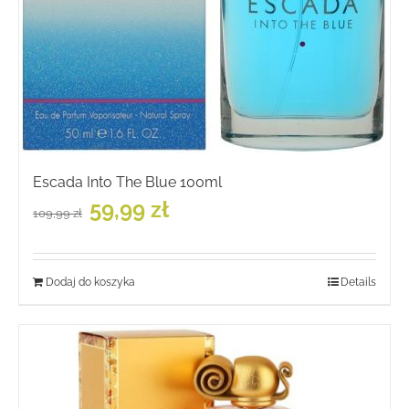
Escada Into The Blue 100ml
Pierwotna
Aktualna
59,99
zł
109,99
zł
cena
cena
wynosiła:
wynosi:
109,99 zł.
59,99 zł.
Dodaj do koszyka
Details