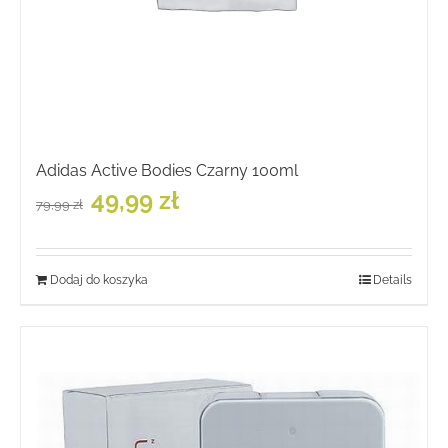
Adidas Active Bodies Czarny 100ml
Pierwotna
Aktualna
49,99
zł
79,99
zł
cena
cena
wynosiła:
wynosi:
79,99 zł.
49,99 zł.
Dodaj do koszyka
Details