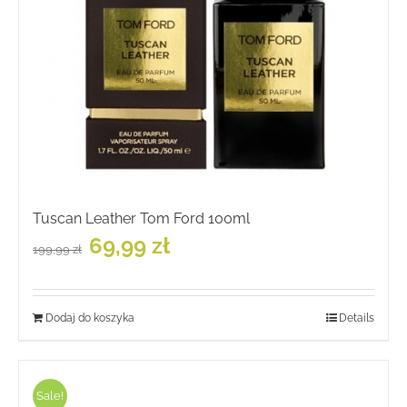
Tuscan Leather Tom Ford 100ml
Pierwotna
Aktualna
69,99
zł
199,99
zł
cena
cena
wynosiła:
wynosi:
199,99 zł.
69,99 zł.
Dodaj do koszyka
Details
Sale!