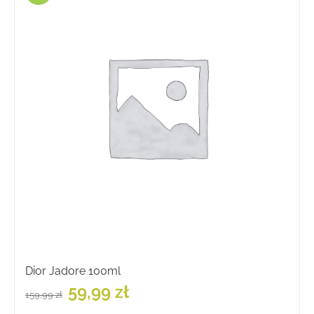
Dior Jadore 100ml
Pierwotna
Aktualna
59,99
zł
159,99
zł
cena
cena
wynosiła:
wynosi: