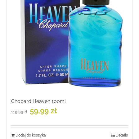
Chopard Heaven 100ml
Pierwotna
Aktualna
59,99
zł
119,99
zł
cena
cena
wynosiła:
wynosi:
119,99 zł.
59,99 zł.
Dodaj do koszyka
Details