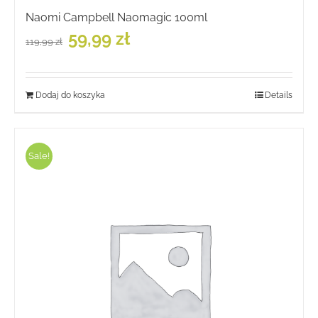
Naomi Campbell Naomagic 100ml
Pierwotna
Aktualna
59,99
zł
119,99
zł
cena
cena
wynosiła:
wynosi:
119,99 zł.
59,99 zł.
Dodaj do koszyka
Details
Sale!