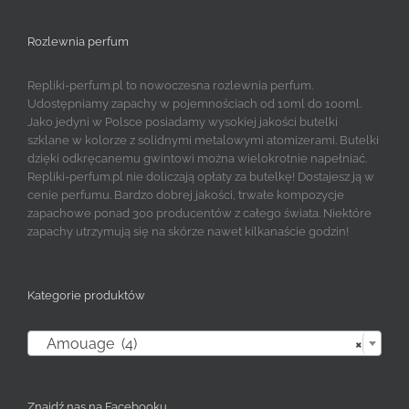
Rozlewnia perfum
Repliki-perfum.pl to nowoczesna rozlewnia perfum.
Udostępniamy zapachy w pojemnościach od 10ml do 100ml.
Jako jedyni w Polsce posiadamy wysokiej jakości butelki
szklane w kolorze z solidnymi metalowymi atomizerami. Butelki
dzięki odkręcanemu gwintowi można wielokrotnie napełniać.
Repliki-perfum.pl nie doliczają opłaty za butelkę! Dostajesz ją w
cenie perfumu. Bardzo dobrej jakości, trwałe kompozycje
zapachowe ponad 300 producentów z całego świata. Niektóre
zapachy utrzymują się na skórze nawet kilkanaście godzin!
Kategorie produktów

Amouage (4)
×
Znajdź nas na Facebooku