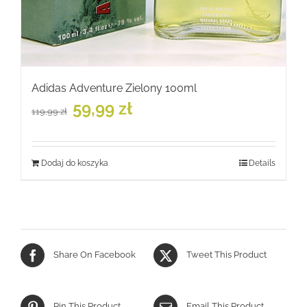
Adidas Adventure Zielony 100ml
Pierwotna
Aktualna
59,99
zł
119,99
zł
cena
cena
wynosiła:
wynosi:
119,99 zł.
59,99 zł.
Dodaj do koszyka
Details
Share On Facebook
Tweet This Product
Pin This Product
Email This Product