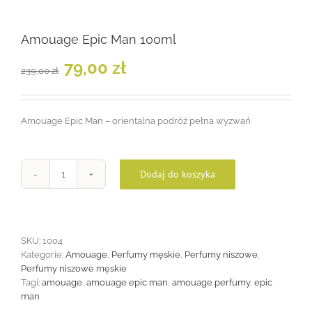
Amouage Epic Man 100ml
Pierwotna
Aktualna
79,00
zł
239,00
zł
cena
cena
wynosiła:
wynosi:
239,00 zł.
79,00 zł.
Amouage Epic Man – orientalna podróż pełna wyzwań
Dodaj do koszyka
ilość
Amouage
Epic
Man
100ml
SKU:
1004
Kategorie:
Amouage
,
Perfumy męskie
,
Perfumy niszowe
,
Perfumy niszowe męskie
Tagi:
amouage
,
amouage epic man
,
amouage perfumy
,
epic
man