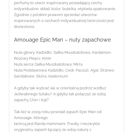
perfumy to utwór inspirowany posiadający cechy
indywidualne: skład, kolor, butelka, etykieta,opakowanie.
Zgodnie z polskim prawem sprzedaż utworów
inspirowanych o cechach indywidualnej twórczości jest
dozwolona.
Amouage Epic Man – nuty zapachowe
Nuta głowy: Kadzidło, Gałka Muszkatołowa, Kardamon,
Różowy Pieprz, Kmin
Nuta serca: Gałka Muszkatołowa, Mirra
Nuta Podstawowa: Kadzidło, Cedr, Paczuli, Agar, Drzewo
Sandałowe, Skóra, Kastoreum
A gdyby tak wybrać się w orientalną podróż wzdłuż
Jedwabnego Szlaku? A gdyby tak połączyć ze sobą
zapachy Chin i Azji?
Tak też w 2009 roku powstał zapach Epic Man od
Amouage, którego
twórcą jest Randa Hammami. Trwały i niezwykle
oryginalny zapach łączący ze sobą naturę z