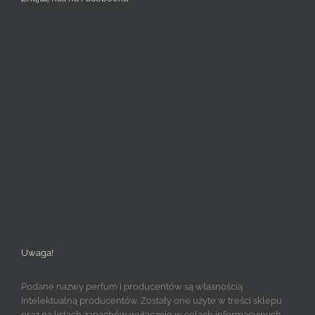
Uwaga!
Podane nazwy perfum i producentów są własnością
intelektualną producentów. Zostały one użyte w treści sklepu
oraz na listach zapachów wyłącznie w celach informacyjnych