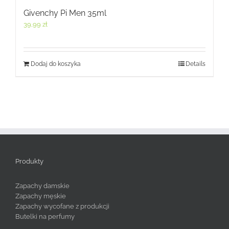
Givenchy Pi Men 35ml
39,99
zł
Dodaj do koszyka
Details
Produkty
Zapachy damskie
Zapachy męskie
Zapachy wycofane z produkcji
Butelki na perfumy