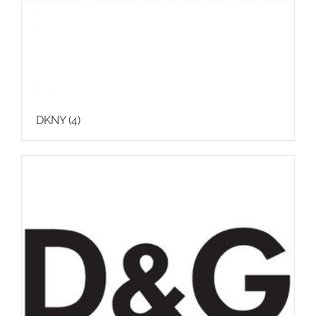
DKNY
(4)