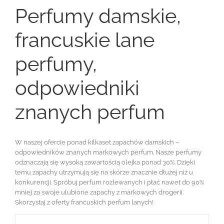
Perfumy damskie,
francuskie lane
perfumy,
odpowiedniki
znanych perfum
W naszej ofercie ponad kilkaset zapachów damskich –
odpowiedników znanych markowych perfum. Nasze perfumy
odznaczają się wysoką zawartością olejka ponad 30%. Dzięki
temu zapachy utrzymują się na skórze znacznie dłużej niż u
konkurencji. Spróbuj perfum rozlewanych i płać nawet do 90%
mniej za swoje ulubione zapachy z markowych drogerii.
Skorzystaj z oferty francuskich perfum lanych!