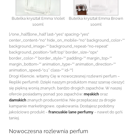
Butelka kryształ Emma Violet
Butelka kryształ Emma Brown
100ml
100ml
[/one_half][one_half last=”yes” spacing=”yes”
center_content=”no” hide_on_mobile=”no” background_color=””
background_image=”” background_repeat=”no-repeat”
background_position=”left top” border_size=”0px”
border_color=”” border_style=”” padding=”” margin_top=””
margin_bottom=”” animation_type=”” animation_direction=””
animation_speed=”0.1″ class=”” id=””]
Drogi Kliencie, witamy Cię w nowoczesnej rozlewni perfum –
Repliki perfum©. Dzięki naszym produktom masz szansę cieszyć
się piękną wonią znanych, bardzo drogich zapachów. W naszej
ofercie posiadamy ponad 300 zapachów:
męskich
oraz
damskich
znanych producentów. Nie przepłacasz za drogie
kampanie marketingowe, opakowania. Dostajesz podobny
jakościowo produkt –
francuskie lane perfumy
– nawet do 90%
taniej.
Nowoczesna rozlewnia perfum