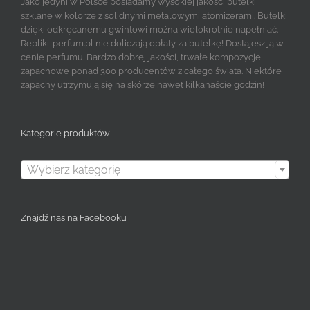
Jako jedyni w Polsce posiadamy wysokiej jakości butelki
szklane w kolorze z solidnymi metalowymi atomizerami. Butelki
dzięki odkręcanemu gwintowi można wielokrotnie napełniać.
Repliki-perfum.pl nie doliczają opłaty za butelkę! Dostajesz ją w
cenie perfumu. Bardzo dobrej jakości, trwałe kompozycje
zapachowe ponad 300 producentów z całego świata. Niektóre
zapachy utrzymują się na skórze nawet kilkanaście godzin!
Kategorie produktów

Wybierz kategorię
Znajdź nas na Facebooku