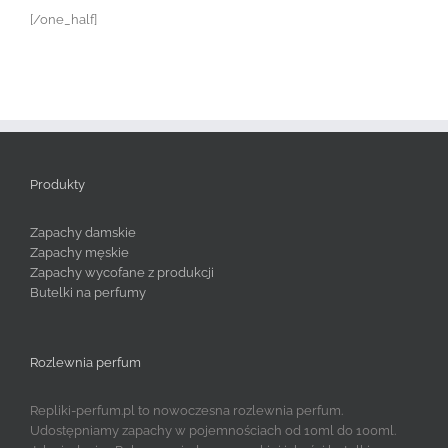
[/one_half]
Produkty
Zapachy damskie
Zapachy męskie
Zapachy wycofane z produkcji
Butelki na perfumy
Rozlewnia perfum
Repliki-perfum.pl to nowoczesna rozlewnia perfum.
Udostępniamy zapachy w pojemnościach od 10ml do 100ml.