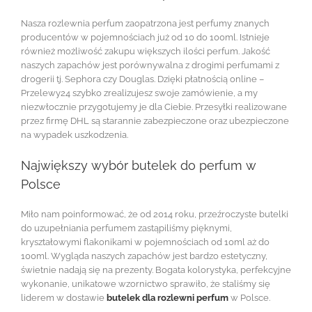
Nasza rozlewnia perfum zaopatrzona jest perfumy znanych
producentów w pojemnościach już od 10 do 100ml. Istnieje
również możliwość zakupu większych ilości perfum. Jakość
naszych zapachów jest porównywalna z drogimi perfumami z
drogerii tj. Sephora czy Douglas. Dzięki płatnością online –
Przelewy24 szybko zrealizujesz swoje zamówienie, a my
niezwłocznie przygotujemy je dla Ciebie. Przesyłki realizowane
przez firmę DHL są starannie zabezpieczone oraz ubezpieczone
na wypadek uszkodzenia.
Największy wybór butelek do perfum w
Polsce
Miło nam poinformować, że od 2014 roku, przeźroczyste butelki
do uzupełniania perfumem zastąpiliśmy pięknymi,
kryształowymi flakonikami w pojemnościach od 10ml aż do
100ml. Wygląda naszych zapachów jest bardzo estetyczny,
świetnie nadają się na prezenty. Bogata kolorystyka, perfekcyjne
wykonanie, unikatowe wzornictwo sprawiło, że staliśmy się
liderem w dostawie
butelek dla rozlewni perfum
w Polsce.