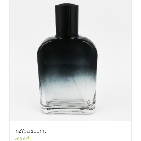
In2You 100ml
59,99
zł