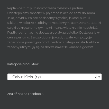
Repliki-perfum.pl to nowoczesna rozlewnia perfum.
Udostępniamy zapachy w pojemnościach od 10ml do 100ml.
Jako jedyni w Polsce posiadamy wysokiej jakości butelki
szklane w kolorze z solidnymi metalowymi atomizerami. Butelki
dzięki odkręcanemu gwintowi można wielokrotnie napełniać.
Repliki-perfum.pl nie doliczają opłaty za butelkę! Dostajesz ją w
cenie perfumu. Bardzo dobrej jakości, trwałe kompozycje
zapachowe ponad 300 producentów z całego świata. Niektóre
zapachy utrzymują się na skórze nawet kilkanaście godzin!
Kategorie produktów

Calvin Klein (17)
×
Znajdź nas na Facebooku