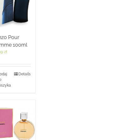
nzo Pour
mme 100ml
99
zł
odaj
Details
o
oszyka