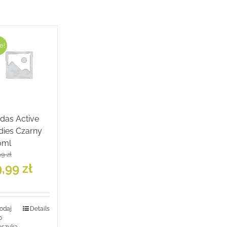
e!
das Active
dies Czarny
0ml
99
zł
rwotna
Aktualna
9,99
zł
a
cena
siła:
wynosi:
9 zł.
49,99 zł.
odaj
Details
o
oszyka