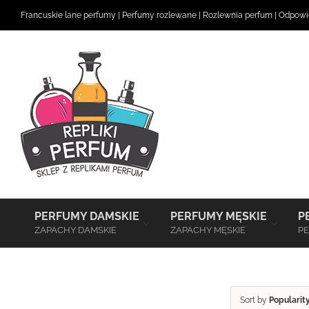
Skip
Francuskie lane perfumy
|
Perfumy rozlewane
|
Rozlewnia perfum
|
Odpowie
to
content
–
–
PERFUMY DAMSKIE
PERFUMY MĘSKIE
P
ZAPACHY DAMSKIE
ZAPACHY MĘSKIE
PE
Sort by
Popularit