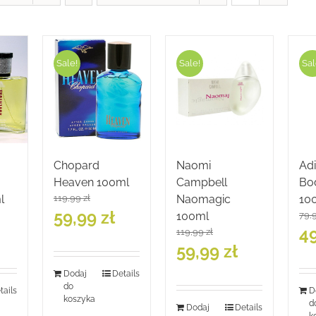
Sale!
Sale!
Sal
Chopard
Naomi
Adi
Heaven 100ml
Campbell
Bo
l
119,99
zł
Naomagic
10
Pierwotna
Aktualna
59,99
zł
100ml
79,
cena
cena
ktualna
Pie
4
119,99
zł
wynosiła:
wynosi:
ena
cen
Pierwotna
Aktualna
59,99
zł
119,99 zł.
59,99 zł.
ynosi:
wyno
cena
cena
,99 zł.
79,9
wynosiła:
wynosi:
Dodaj
Details
do
119,99 zł.
59,99 zł.
tails
D
koszyka
d
Dodaj
Details
k