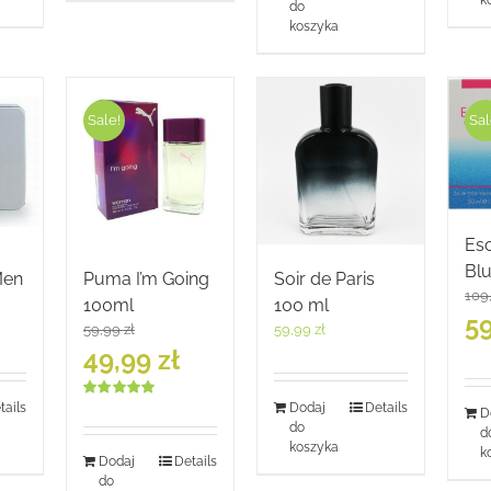
do
koszyka
Sale!
Sal
Esc
Bl
Men
Puma I’m Going
Soir de Paris
109
100ml
100 ml
Pie
5
59,99
zł
59,99
zł
cen
Pierwotna
Aktualna
49,99
zł
wyno
cena
cena
109,
wynosiła:
wynosi:
tails
Dodaj
Details
Oceniono
D
59,99 zł.
49,99 zł.
5.00
na 5
do
d
koszyka
k
Dodaj
Details
do