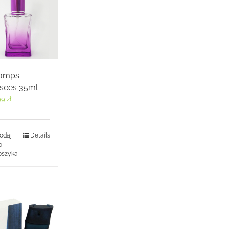
amps
ysees 35ml
99
zł
odaj
Details
o
oszyka