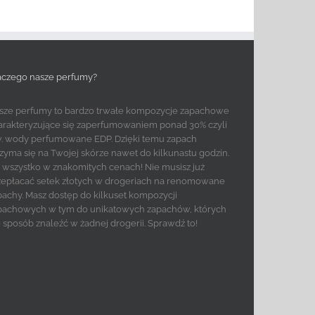
aczego nasze perfumy?
sze perfumy to bardzo trwałe kompozycje zapachowe
arakteryzujące się zaperfumowaniem ponad 30% czyli
w. wody perfumowane EDP. Dzięki temu zapach
rzyma się na Twojej skórze nawet do kilkunastu godzin.
to wszystko w znakomitych cenach! Nie musisz już
zepłacać setek złotych w drogeriach na renomowane
pachy. Masz dostęp do kilkuset kompozycji
pachowych w tym do unikatowych zapachów, których
e sposób znaleźć w żadnej drogerii. Sprawdź to!