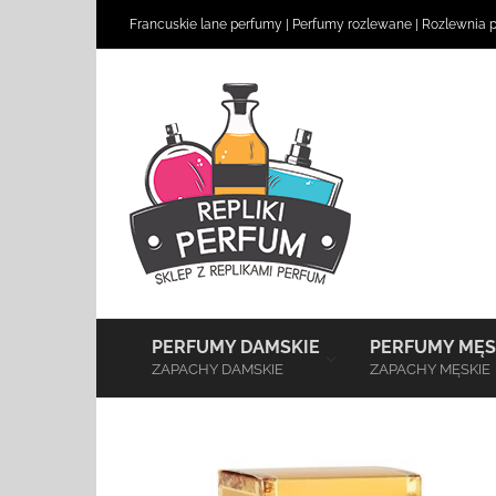
Skip
Francuskie lane perfumy
|
Perfumy rozlewane
|
Rozlewnia 
to
content
–
PERFUMY DAMSKIE
PERFUMY MĘS
ZAPACHY DAMSKIE
ZAPACHY MĘSKIE