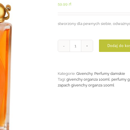
59,99
zł
stworzony dla pewnych siebie, odważnyc
Dodaj do ko
ilość
Givenchy
Organza
100ml
Kategorie:
Givenchy
,
Perfumy damskie
Tagi:
givenchy organza 100ml
,
perfumy g
zapach givenchy organza 100ml