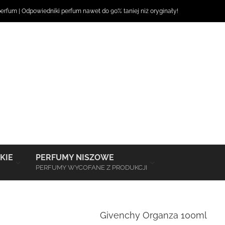
perfum
|
Odpowiedniki perfum
nawet do 90% taniej niż oryginały!
–
–
KIE
PERFUMY NISZOWE
PERFUMY WYCOFANE Z PRODUKCJI
Givenchy Organza 100ml