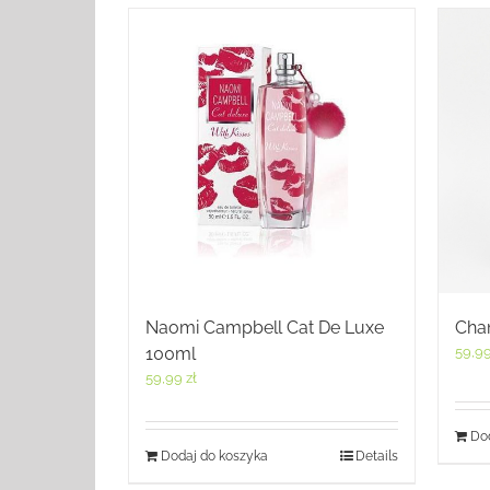
Naomi Campbell Cat De Luxe
Cha
100ml
59,9
59,99
zł
Dod
Dodaj do koszyka
Details