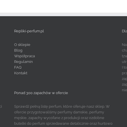
Repliki-perfum.pl
Dl
O sklepie
Na
Blog
ch
Współpraca
tz
Regulamin
ut
FAQ
I 
Kontakt
pr
za
za
ni
Ponad 300 zapachów w ofercie
ci
Sprawdź pełną listę perfum, które oferuje nasz sklep. W
ofercie przygotowaliśmy perfumy damskie, perfumy
męskie, zapachy wycofane z produkcji oraz ozdobne
butelki do perfum sprzedawane detalicznie oraz hurtowo