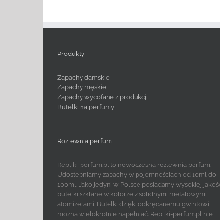
Produkty
Zapachy damskie
Zapachy męskie
Zapachy wycofane z produkcji
Butelki na perfumy
Rozlewnia perfum
Repliki-perfum.pl to nowoczesna rozlewnia perfum.
Udostępniamy zapachy w pojemnościach od 10ml do
100ml. Jako jedyni w Polsce posiadamy wysokiej jakoś
butelki szklane w kolorze z solidnymi metalowymi
atomizerami. Butelki dzięki odkręcanemu gwintowi
można wielokrotnie napełniać. Repliki-perfum.pl nie