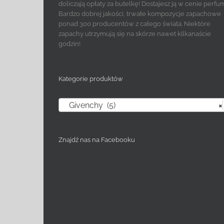
doliczają opłaty za butelkę! Dostajesz ją w cenie perfu
Bardzo dobrej jakości, trwałe kompozycje zapachowe
ponad 300 producentów z całego świata. Niektóre
zapachy utrzymują się na skórze nawet kilkanaście
godzin!
Kategorie produktów
Givenchy (5)
×
Znajdź nas na Facebooku