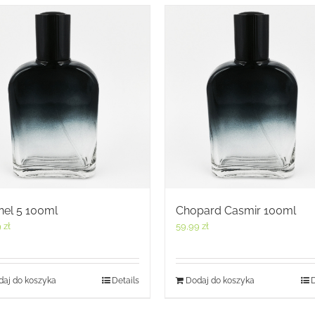
nel 5 100ml
Chopard Casmir 100ml
9
zł
59,99
zł
aj do koszyka
Details
Dodaj do koszyka
D