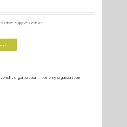
h i dominujących kobiet
szyka
ivenchy organza 100ml
,
perfumy organza 100ml
,