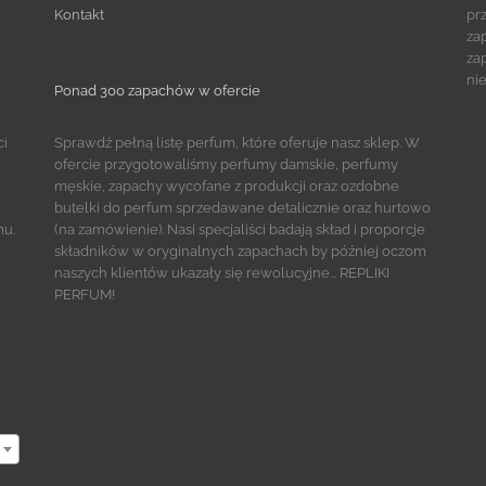
Kontakt
pr
za
za
ni
Ponad 300 zapachów w ofercie
ci
Sprawdź pełną listę perfum, które oferuje nasz sklep. W
ofercie przygotowaliśmy perfumy damskie, perfumy
męskie, zapachy wycofane z produkcji oraz ozdobne
butelki do perfum sprzedawane detalicznie oraz hurtowo
mu.
(na zamówienie). Nasi specjaliści badają skład i proporcje
składników w oryginalnych zapachach by później oczom
naszych klientów ukazały się rewolucyjne... REPLIKI
PERFUM!
