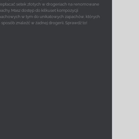
zepłacać setek złotych w drogeriach na renomowane
pachy. Masz dostęp do kilkuset kompozycji
pachowych w tym do unikatowych zapachów, których
e sposób znaleźć w żadnej drogerii. Sprawdź to!