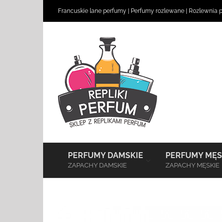
Skip
Francuskie lane perfumy
|
Perfumy rozlewane
|
Rozlewnia 
to
content
–
PERFUMY DAMSKIE
PERFUMY MĘS
ZAPACHY DAMSKIE
ZAPACHY MĘSKIE