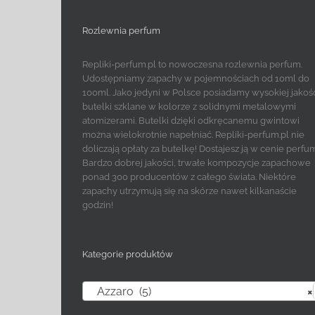
Rozlewnia perfum
Repliki-perfum.pl to nowoczesna rozlewnia perfum.
Udostępniamy zapachy w pojemnościach od 10ml do
100ml. Jako jedyni w Polsce posiadamy wysokiej jakoś
butelki szklane w kolorze z solidnymi metalowymi
atomizerami. Butelki dzięki odkręcanemu gwintowi
można wielokrotnie napełniać. Repliki-perfum.pl nie
doliczają opłaty za butelkę! Dostajesz ją w cenie perfu
Bardzo dobrej jakości, trwałe kompozycje zapachowe
ponad 300 producentów z całego świata. Niektóre
zapachy utrzymują się na skórze nawet kilkanaście
godzin!
Kategorie produktów
Azzaro (5)
×