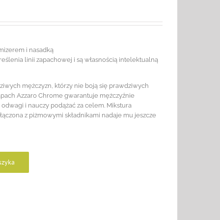
omizerem i nasadką
ślenia linii zapachowej i są własnością intelektualną
iwych mężczyzn, którzy nie boją się prawdziwych
 Zapach Azzaro Chrome gwarantuje mężczyźnie
odwagi i nauczy podążać za celem. Mikstura
łączona z piżmowymi składnikami nadaje mu jeszcze
szyka