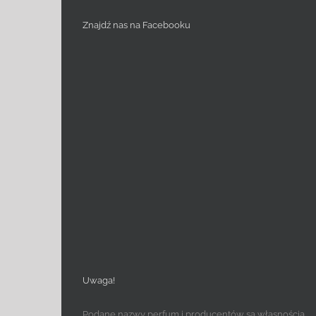
Znajdź nas na Facebooku
Uwaga!
Podane nazwy perfum i producentów są własnością