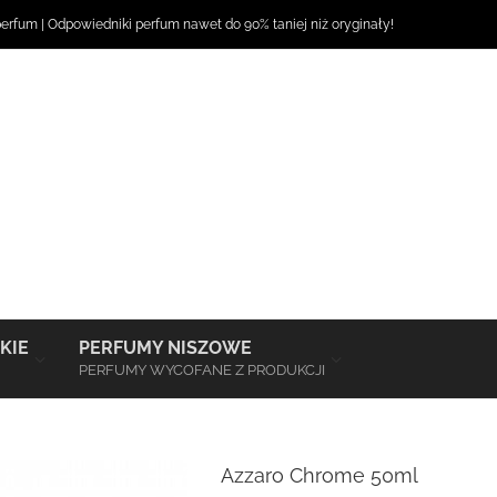
perfum
|
Odpowiedniki perfum
nawet do 90% taniej niż oryginały!
–
–
KIE
PERFUMY NISZOWE
PERFUMY WYCOFANE Z PRODUKCJI
Azzaro Chrome 50ml