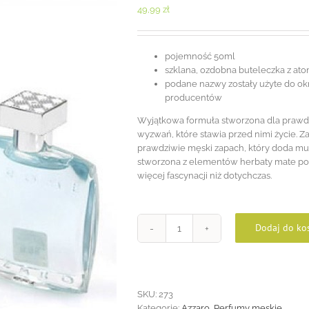
49,99
zł
pojemność 50ml
szklana, ozdobna buteleczka z at
podane nazwy zostały użyte do okre
producentów
Wyjątkowa formuła stworzona dla prawdz
wyzwań, które stawia przed nimi życie.
prawdziwie męski zapach, który doda mu 
stworzona z elementów herbaty mate po
więcej fascynacji niż dotychczas.
Dodaj do ko
ilość
Azzaro
Chrome
50ml
SKU:
273
Kategorie:
Azzaro
,
Perfumy męskie