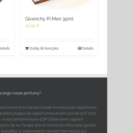
Givenchy Pi Men 35ml
39,99
zł
etails
Dodaj do koszyka
Details
aczego nasze perfumy?
sze perfumy to bardzo trwałe kompozycje zapachowe
arakteryzujące się zaperfumowaniem ponad 30% czyli
w. wody perfumowane EDP. Dzięki temu zapach
rzyma się na Twojej skórze nawet do kilkunastu godzin.
to wszystko w znakomitych cenach! Nie musisz już