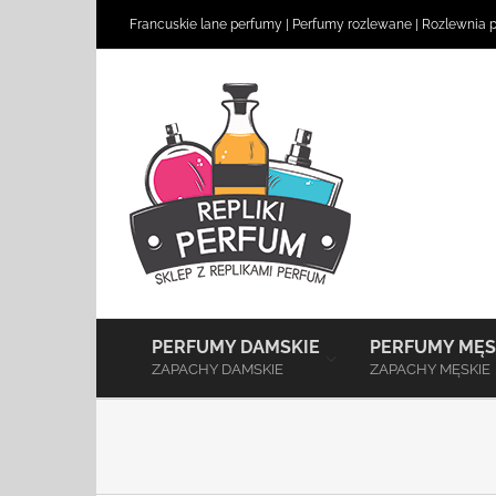
Skip
Francuskie lane perfumy
|
Perfumy rozlewane
|
Rozlewnia 
to
content
–
PERFUMY DAMSKIE
PERFUMY MĘS
ZAPACHY DAMSKIE
ZAPACHY MĘSKIE