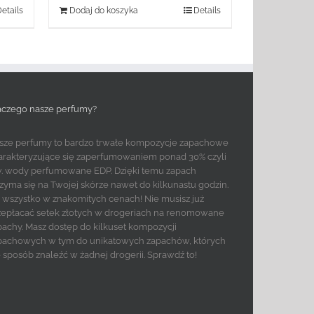
etails
Dodaj do koszyka
Details
aczego nasze perfumy?
sze perfumy to bardzo trwałe kompozycje zapachowe
arakteryzujące się zaperfumowaniem ponad 30% czyli
w. wody perfumowane EDP. Dzięki temu zapach
rzyma się na Twojej skórze nawet do kilkunastu godzin.
to wszystko w znakomitych cenach! Nie musisz już
zepłacać setek złotych w drogeriach na renomowane
pachy. Masz dostęp do kilkuset kompozycji
pachowych w tym do unikatowych zapachów, których
e sposób znaleźć w żadnej drogerii. Sprawdź to!