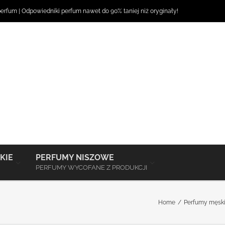
perfum
|
Odpowiedniki perfum
nawet do 90% taniej niż oryginały!
–
–
KIE
PERFUMY NISZOWE
PERFUMY WYCOFANE Z PRODUKCJI
Home
Perfumy męsk