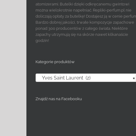
atomizerami. Butelki dzięki odkręcanemu gwintowi
można wielokrotnie napełniać. Repliki-perfum.pl nie
doliczają opłaty za butelkę! Dostajesz ją w cenie perfu
Bardzo dobrej jakości, trwałe kompozycje zapachowe
ponad 300 producentów z całego świata. Niektóre
zapachy utrzymują się na skórze nawet kilkanaście
godzin!
Kategorie produktów
Yves Saint Laurent (2)
×
Znajdź nas na Facebooku