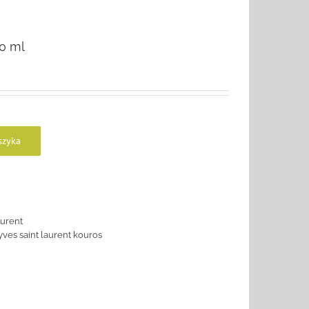
00 ml
szyka
aurent
yves saint laurent kouros