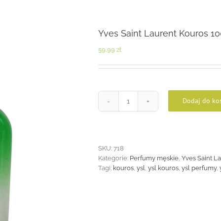
Yves Saint Laurent Kouros 1
59,99
zł
Dodaj do ko
ilość
Yves
Saint
Laurent
Kouros
SKU:
718
100
Kategorie:
Perfumy męskie
,
Yves Saint L
ml
Tagi:
kouros
,
ysl
,
ysl kouros
,
ysl perfumy
,