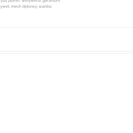
rysa, jaśmin, wetyweria, geranium.
 cywet, mech dębowy, wanilia.