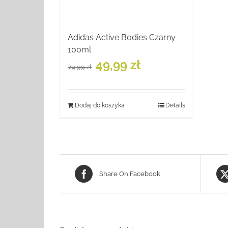
Adidas Active Bodies Czarny
100ml
Pierwotna
Aktualna
49,99
zł
79,99
zł
cena
cena
wynosiła:
wynosi:
79,99 zł.
49,99 zł.
Dodaj do koszyka
Details
Share On Facebook