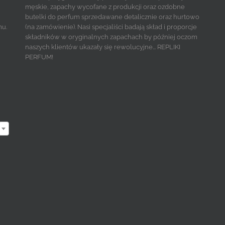
męskie, zapachy wycofane z produkcji oraz ozdobne
butelki do perfum sprzedawane detalicznie oraz hurtowo
mu.
(na zamówienie). Nasi specjaliści badają skład i proporcje
składników w oryginalnych zapachach by później oczom
naszych klientów ukazały się rewolucyjne... REPLIKI
PERFUM!
