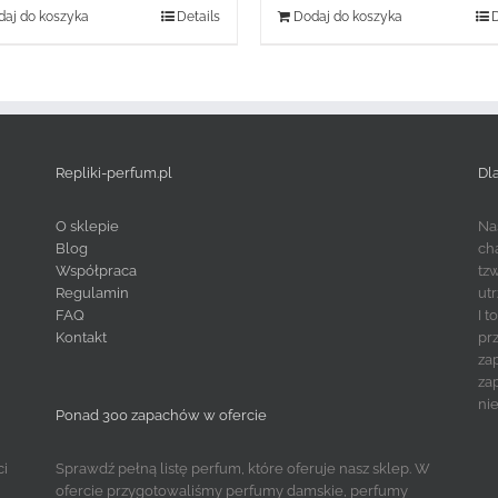
aj do koszyka
Details
Dodaj do koszyka
D
Repliki-perfum.pl
Dl
O sklepie
Na
Blog
ch
Współpraca
tz
Regulamin
ut
FAQ
I 
Kontakt
pr
za
za
ni
Ponad 300 zapachów w ofercie
ci
Sprawdź pełną listę perfum, które oferuje nasz sklep. W
ofercie przygotowaliśmy perfumy damskie, perfumy