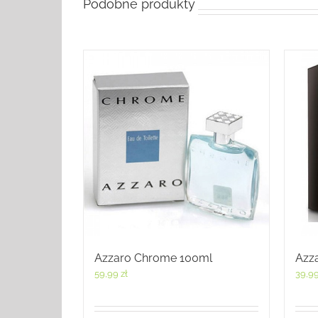
Podobne produkty
Azzaro Chrome 100ml
Azz
59,99
zł
39,9