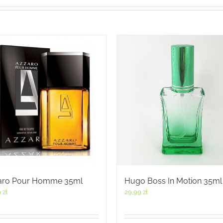
aro Pour Homme 35ml
Hugo Boss In Motion 35ml
9
zł
29,99
zł