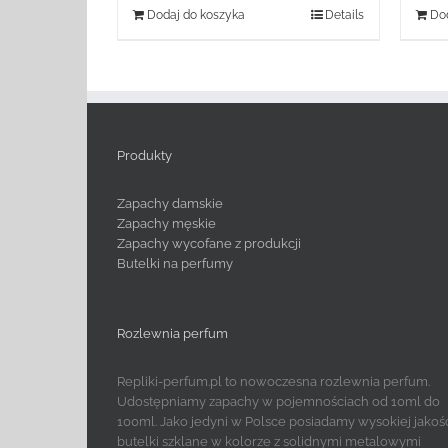
Dodaj do koszyka
Details
Dod
Produkty
Zapachy damskie
Zapachy męskie
Zapachy wycofane z produkcji
Butelki na perfumy
Rozlewnia perfum
Repliki-perfum.pl to nowoczesna rozlewnia perfum.
Udostępniamy zapachy w pojemnościach od 10ml do
100ml. Jako jedyni w Polsce posiadamy wysokiej jakoś
butelki szklane w kolorze z solidnymi metalowymi