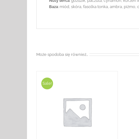
Nuty serca
: goździk, paczula, cynamon, korzeń i
Baza
: miód, skóra, fasolka tonka, ambra, piżmo,
Może spodoba się również…
Sale!