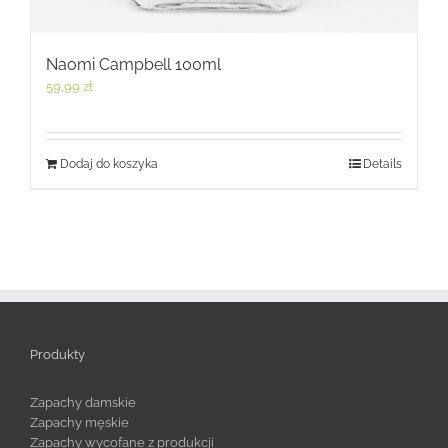
Naomi Campbell 100ml
59,99
zł
Dodaj do koszyka
Details
Produkty
Zapachy damskie
Zapachy męskie
Zapachy wycofane z produkcji