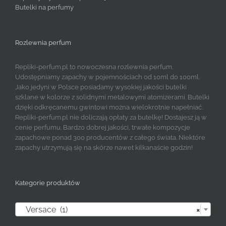
Butelki na perfumy
Rozlewnia perfum
Repliki-perfum.pl to nowoczesna rozlewnia perfum.
Udostępniamy zapachy w pojemnościach od 10ml do 100ml.
Jako jedyni w Polsce posiadamy wysokiej jakości butelki
szklane w kolorze z solidnymi metalowymi atomizerami. Butelki
dzięki odkręcanemu gwintowi można wielokrotnie napełniać.
Repliki-perfum.pl nie doliczają opłaty za butelkę! Dostajesz ją w
cenie perfumu. Bardzo dobrej jakości, trwałe kompozycje
zapachowe ponad 300 producentów z całego świata. Niektóre
zapachy utrzymują się na skórze nawet kilkanaście godzin!
Kategorie produktów

Versace (1)
×