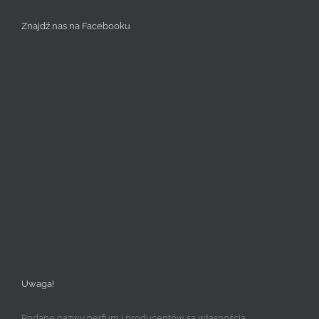
Znajdź nas na Facebooku
Uwaga!
Podane nazwy perfum i producentów są własnością