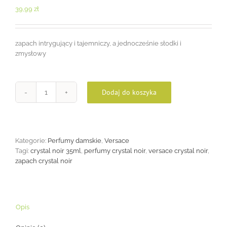
39,99
zł
zapach intrygujący i tajemniczy, a jednocześnie słodki i
zmysłowy
Dodaj do koszyka
ilość
Crystal
Noir
35ml
Kategorie:
Perfumy damskie
,
Versace
Tagi:
crystal noir 35ml
,
perfumy crystal noir
,
versace crystal noir
,
zapach crystal noir
Opis