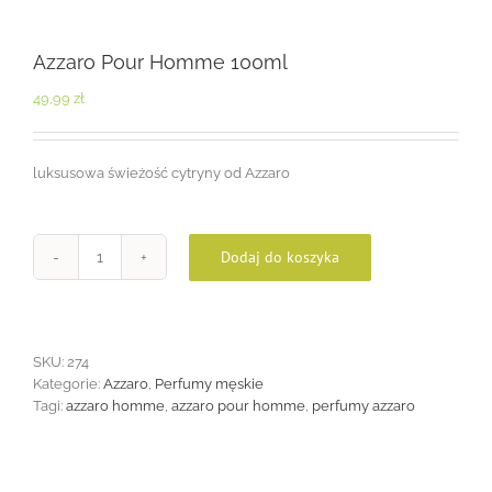
Azzaro Pour Homme 100ml
49,99
zł
luksusowa świeżość cytryny od Azzaro
Dodaj do koszyka
ilość
Azzaro
Pour
Homme
100ml
SKU:
274
Kategorie:
Azzaro
,
Perfumy męskie
Tagi:
azzaro homme
,
azzaro pour homme
,
perfumy azzaro