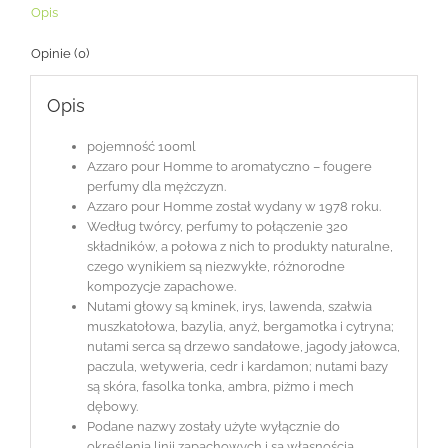
Opis
Opinie (0)
Opis
pojemność 100ml
Azzaro pour Homme to aromatyczno – fougere
perfumy dla mężczyzn.
Azzaro pour Homme został wydany w 1978 roku.
Według twórcy, perfumy to połączenie 320
składników, a połowa z nich to produkty naturalne,
czego wynikiem są niezwykłe, różnorodne
kompozycje zapachowe.
Nutami głowy są kminek, irys, lawenda, szałwia
muszkatołowa, bazylia, anyż, bergamotka i cytryna;
nutami serca są drzewo sandałowe, jagody jałowca,
paczula, wetyweria, cedr i kardamon; nutami bazy
są skóra, fasolka tonka, ambra, piżmo i mech
dębowy.
Podane nazwy zostały użyte wyłącznie do
określenia linii zapachowych i są własnością