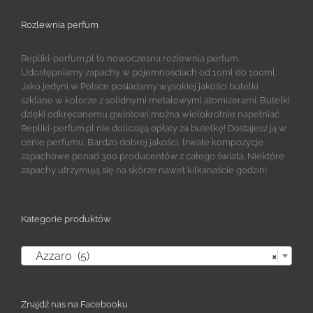
Rozlewnia perfum
Repliki-perfum.pl to nowoczesna rozlewnia perfum.
Udostępniamy zapachy w pojemnościach od 10ml do 100ml.
Jako jedyni w Polsce posiadamy wysokiej jakości butelki
szklane w kolorze z solidnymi metalowymi atomizerami. Butelki
dzięki odkręcanemu gwintowi można wielokrotnie napełniać.
Repliki-perfum.pl nie doliczają opłaty za butelkę! Dostajesz ją w
cenie perfumu. Bardzo dobrej jakości, trwałe kompozycje
zapachowe ponad 300 producentów z całego świata. Niektóre
zapachy utrzymują się na skórze nawet kilkanaście godzin!
Kategorie produktów

Azzaro (5)
×
Znajdź nas na Facebooku