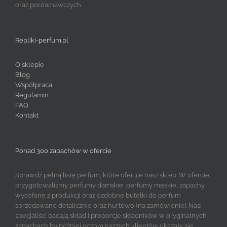
oraz porównawczych.
Repliki-perfum.pl
O sklepie
Blog
Współpraca
Regulamin
FAQ
Kontakt
Ponad 300 zapachów w ofercie
Sprawdź pełną listę perfum, które oferuje nasz sklep. W ofercie
przygotowaliśmy perfumy damskie, perfumy męskie, zapachy
wycofane z produkcji oraz ozdobne butelki do perfum
sprzedawane detalicznie oraz hurtowo (na zamówienie). Nasi
specjaliści badają skład i proporcje składników w oryginalnych
zapachach by później oczom naszych klientów ukazały się