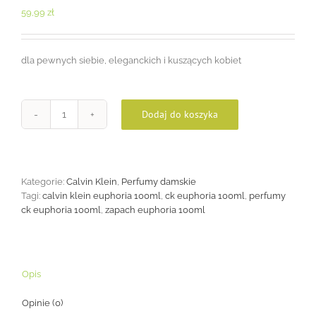
59,99
zł
dla pewnych siebie, eleganckich i kuszących kobiet
Dodaj do koszyka
ilość
Calvin
Klein
Euphoria
100ml
Kategorie:
Calvin Klein
,
Perfumy damskie
Tagi:
calvin klein euphoria 100ml
,
ck euphoria 100ml
,
perfumy
ck euphoria 100ml
,
zapach euphoria 100ml
Opis
Opinie (0)