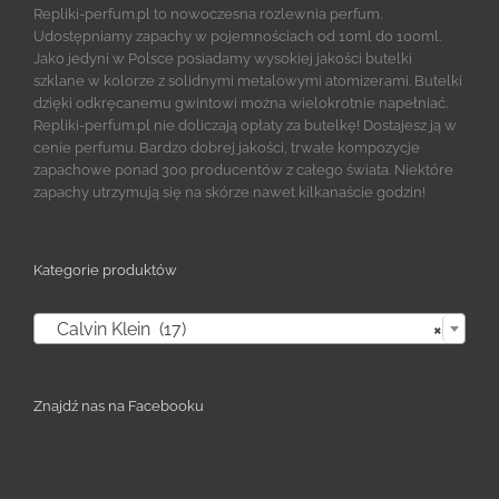
Repliki-perfum.pl to nowoczesna rozlewnia perfum.
Udostępniamy zapachy w pojemnościach od 10ml do 100ml.
Jako jedyni w Polsce posiadamy wysokiej jakości butelki
szklane w kolorze z solidnymi metalowymi atomizerami. Butelki
dzięki odkręcanemu gwintowi można wielokrotnie napełniać.
Repliki-perfum.pl nie doliczają opłaty za butelkę! Dostajesz ją w
cenie perfumu. Bardzo dobrej jakości, trwałe kompozycje
zapachowe ponad 300 producentów z całego świata. Niektóre
zapachy utrzymują się na skórze nawet kilkanaście godzin!
Kategorie produktów

Calvin Klein (17)
×
Znajdź nas na Facebooku