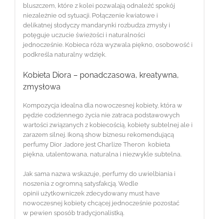
bluszczem, które z kolei pozwalają odnaleźć spokój
niezależnie od sytuacji. Połączenie kwiatowe i
delikatnej słodyczy mandarynki rozbudza zmysły i
potęguje uczucie świeżości i naturalności
jednocześnie. Kobieca róża wyzwala piękno, osobowość i
podkreśla naturalny wdzięk.
Kobieta Diora – ponadczasowa, kreatywna,
zmysłowa
Kompozycja idealna dla nowoczesnej kobiety, która w
pędzie codziennego życia nie zatraca podstawowych
wartości związanych z kobiecością, kobiety subtelnej ale i
zarazem silnej. Ikoną show biznesu rekomendującą
perfumy Dior Jadore jest Charlize Theron ­ kobieta
piękna, utalentowana, naturalna i niezwykle subtelna.
Jak sama nazwa wskazuje, perfumy do uwielbiania i
noszenia z ogromną satysfakcją. Wedle
opinii użytkowniczek zdecydowany must ­have
nowoczesnej kobiety chcącej jednocześnie pozostać
w pewien sposób tradycjonalistką.