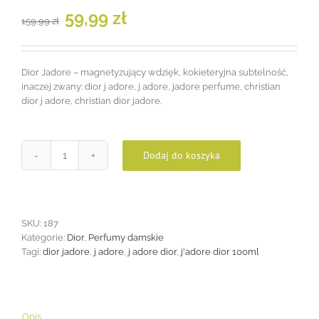
Pierwotna
Aktualna
59,99
zł
159,99
zł
cena
cena
wynosiła:
wynosi:
159,99 zł.
59,99 zł.
Dior Jadore – magnetyzujący wdzięk, kokieteryjna subtelność,
inaczej zwany: dior j adore, j adore, jadore perfume, christian
dior j adore, christian dior jadore.
Dodaj do koszyka
ilość
Dior
Jadore
100ml
SKU:
187
Kategorie:
Dior
,
Perfumy damskie
Tagi:
dior jadore
,
j adore
,
j adore dior
,
j'adore dior 100ml
Opis