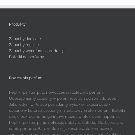
Produkty
Zapachy damskie
Zapachy męskie
Zapachy wycofane z produkcji
Butelki na perfumy
Rozlewnia perfum
Repliki-perfum.pl to nowoczesna rozlewnia perfum.
Udostępniamy zapachy w pojemnościach od 10ml do 100ml.
Jako jedyni w Polsce posiadamy wysokiej jakości butelki
szklane w kolorze z solidnymi metalowymi atomizerami. Butelki
dzięki odkręcanemu gwintowi można wielokrotnie napełniać.
Repliki-perfum.pl nie doliczają opłaty za butelkę! Dostajesz ją w
cenie perfumu. Bardzo dobrej jakości, trwałe kompozycje
zapachowe ponad 300 producentów z całego świata. Niektóre