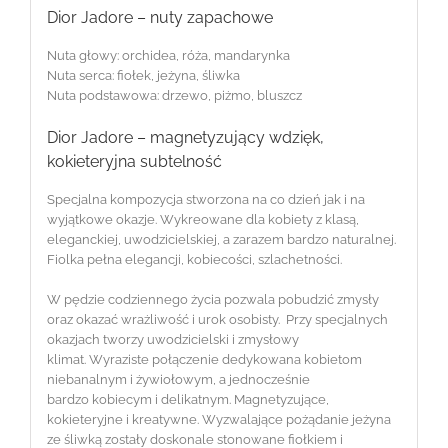
Dior Jadore – nuty zapachowe
Nuta głowy: orchidea, róża, mandarynka
Nuta serca: fiołek, jeżyna, śliwka
Nuta podstawowa: drzewo, piżmo, bluszcz
Dior Jadore – magnetyzujący wdzięk,
kokieteryjna subtelność
Specjalna kompozycja stworzona na co dzień jak i na
wyjątkowe okazje. Wykreowane dla kobiety z klasą,
eleganckiej, uwodzicielskiej, a zarazem bardzo naturalnej.
Fiolka pełna elegancji, kobiecości, szlachetności.
W pędzie codziennego życia pozwala pobudzić zmysły
oraz okazać wrażliwość i urok osobisty. Przy specjalnych
okazjach tworzy uwodzicielski i zmysłowy
klimat. Wyraziste połączenie dedykowana kobietom
niebanalnym i żywiołowym, a jednocześnie
bardzo kobiecym i delikatnym. Magnetyzujące,
kokieteryjne i kreatywne. Wyzwalające pożądanie jeżyna
ze śliwką zostały doskonale stonowane fiołkiem i