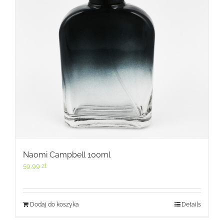
Naomi Campbell 100ml
59,99
zł
Dodaj do koszyka
Details