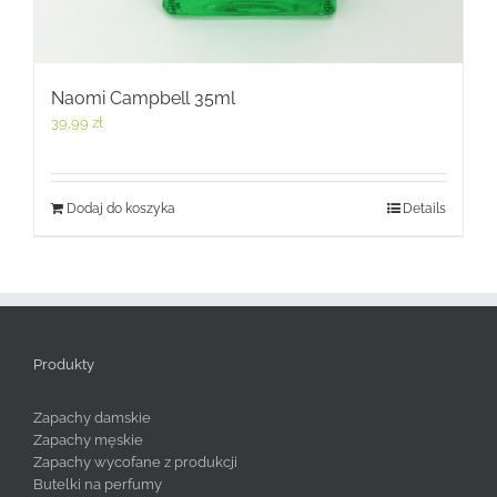
Naomi Campbell 35ml
39,99
zł
Dodaj do koszyka
Details
Produkty
Zapachy damskie
Zapachy męskie
Zapachy wycofane z produkcji
Butelki na perfumy