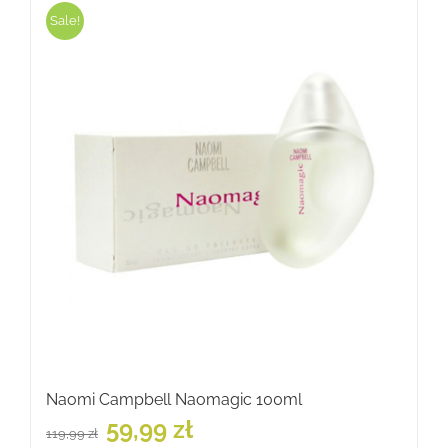
Sale!
Naomi Campbell Naomagic 100ml
Pierwotna
Aktualna
59,99
zł
119,99
zł
cena
cena