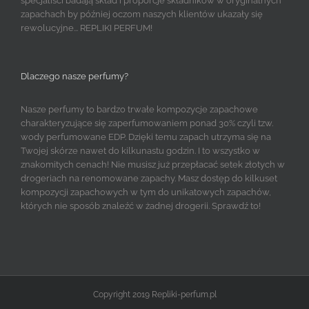
specjaliści badają skład i proporcje składników w oryginalnych
zapachach by później oczom naszych klientów ukazały się
rewolucyjne... REPLIKI PERFUM!
Dlaczego nasze perfumy?
Nasze perfumy to bardzo trwałe kompozycje zapachowe
charakteryzujące się zaperfumowaniem ponad 30% czyli tzw.
wody perfumowane EDP. Dzięki temu zapach utrzyma się na
Twojej skórze nawet do kilkunastu godzin. I to wszystko w
znakomitych cenach! Nie musisz już przepłacać setek złotych w
drogeriach na renomowane zapachy. Masz dostęp do kilkuset
kompozycji zapachowych w tym do unikatowych zapachów,
których nie sposób znaleźć w żadnej drogerii. Sprawdź to!
Copyright 2019 Repliki-perfum.pl