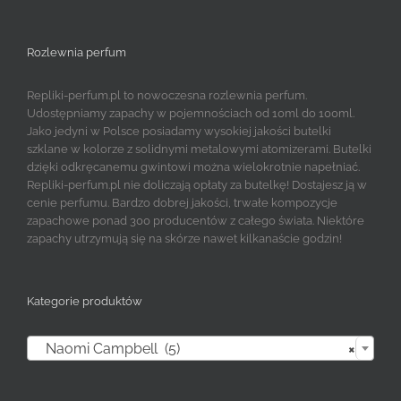
Rozlewnia perfum
Repliki-perfum.pl to nowoczesna rozlewnia perfum.
Udostępniamy zapachy w pojemnościach od 10ml do 100ml.
Jako jedyni w Polsce posiadamy wysokiej jakości butelki
szklane w kolorze z solidnymi metalowymi atomizerami. Butelki
dzięki odkręcanemu gwintowi można wielokrotnie napełniać.
Repliki-perfum.pl nie doliczają opłaty za butelkę! Dostajesz ją w
cenie perfumu. Bardzo dobrej jakości, trwałe kompozycje
zapachowe ponad 300 producentów z całego świata. Niektóre
zapachy utrzymują się na skórze nawet kilkanaście godzin!
Kategorie produktów

Naomi Campbell (5)
×