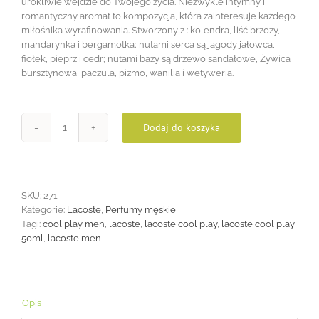
urokliwie wejdzie do Twojego życia. Niezwykle intymny i
romantyczny aromat to kompozycja, która zainteresuje każdego
miłośnika wyrafinowania. Stworzony z : kolendra, liść brzozy,
mandarynka i bergamotka; nutami serca są jagody jałowca,
fiołek, pieprz i cedr; nutami bazy są drzewo sandałowe, Żywica
bursztynowa, paczula, piżmo, wanilia i wetyweria.
Dodaj do koszyka
ilość
Lacoste
Cool
Play
50ml
SKU:
271
Kategorie:
Lacoste
,
Perfumy męskie
Tagi:
cool play men
,
lacoste
,
lacoste cool play
,
lacoste cool play
50ml
,
lacoste men
Opis