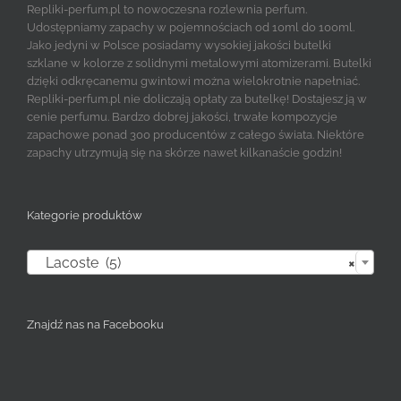
Repliki-perfum.pl to nowoczesna rozlewnia perfum.
Udostępniamy zapachy w pojemnościach od 10ml do 100ml.
Jako jedyni w Polsce posiadamy wysokiej jakości butelki
szklane w kolorze z solidnymi metalowymi atomizerami. Butelki
dzięki odkręcanemu gwintowi można wielokrotnie napełniać.
Repliki-perfum.pl nie doliczają opłaty za butelkę! Dostajesz ją w
cenie perfumu. Bardzo dobrej jakości, trwałe kompozycje
zapachowe ponad 300 producentów z całego świata. Niektóre
zapachy utrzymują się na skórze nawet kilkanaście godzin!
Kategorie produktów

Lacoste (5)
×
Znajdź nas na Facebooku