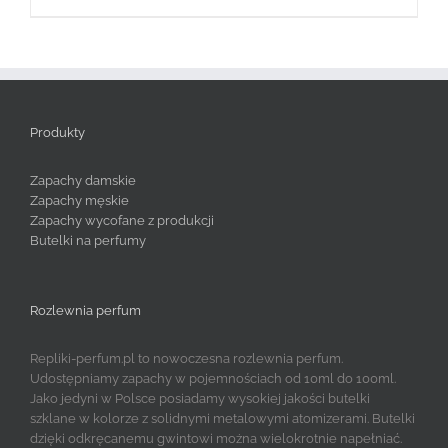
Produkty
Zapachy damskie
Zapachy męskie
Zapachy wycofane z produkcji
Butelki na perfumy
Rozlewnia perfum
Repliki-perfum.pl to nowoczesna rozlewnia perfum.
Udostępniamy zapachy w pojemnościach od 10ml do 100ml.
Jako jedyni w Polsce posiadamy wysokiej jakości butelki
szklane w kolorze z solidnymi metalowymi atomizerami. Butelki
dzięki odkręcanemu gwintowi można wielokrotnie napełniać.