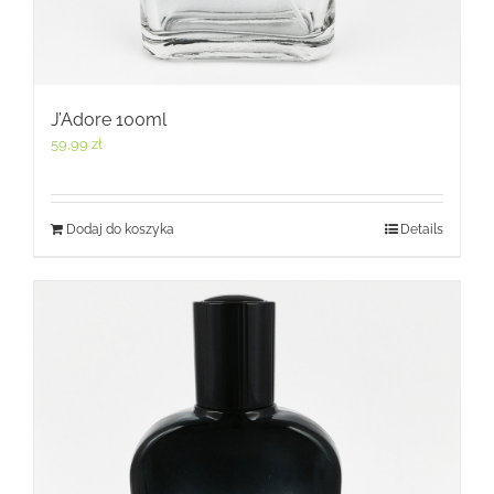
J’Adore 100ml
59,99
zł
Dodaj do koszyka
Details