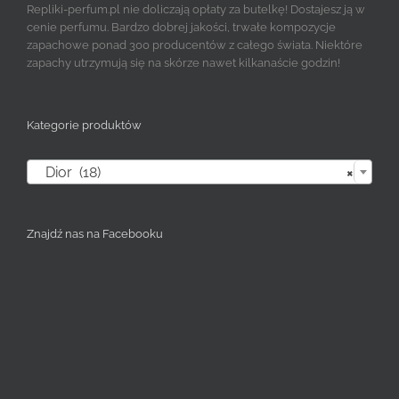
Repliki-perfum.pl nie doliczają opłaty za butelkę! Dostajesz ją w
cenie perfumu. Bardzo dobrej jakości, trwałe kompozycje
zapachowe ponad 300 producentów z całego świata. Niektóre
zapachy utrzymują się na skórze nawet kilkanaście godzin!
Kategorie produktów

Dior (18)
×
Znajdź nas na Facebooku