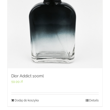
Dior Addict 100ml
59,99
zł
Dodaj do koszyka
Details