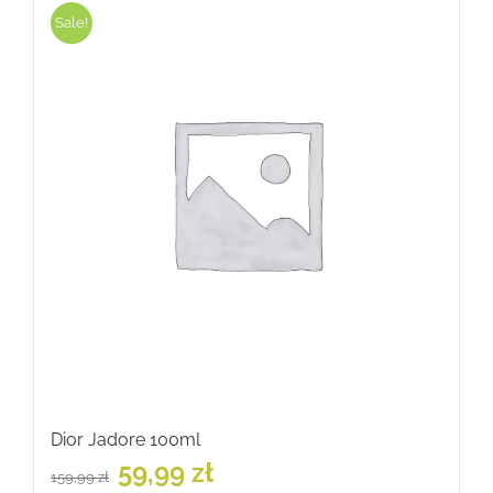
Sale!
Dior Jadore 100ml
Pierwotna
Aktualna
59,99
zł
159,99
zł
cena
cena