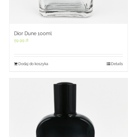
Dior Dune 100ml
59,99
zł
Dodaj do koszyka
Details