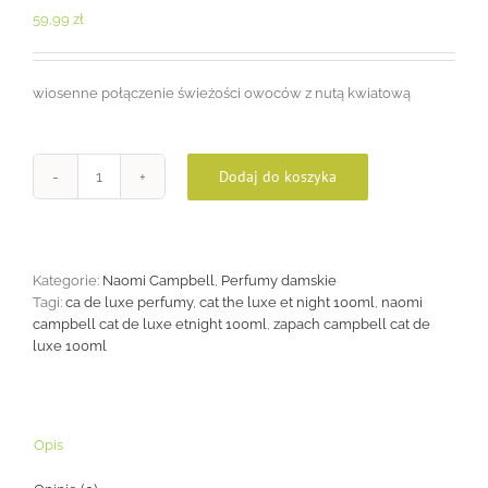
59,99
zł
wiosenne połączenie świeżości owoców z nutą kwiatową
Dodaj do koszyka
ilość
Naomi
Campbell
Cat
De
Kategorie:
Naomi Campbell
,
Perfumy damskie
Luxe
Tagi:
ca de luxe perfumy
,
cat the luxe et night 100ml
,
naomi
100ml
campbell cat de luxe etnight 100ml
,
zapach campbell cat de
luxe 100ml
Opis