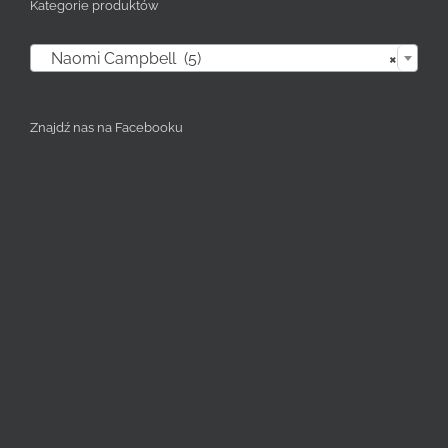
Kategorie produktów

Naomi Campbell (5)
×
Znajdź nas na Facebooku