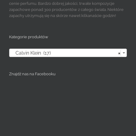
cenie perfumu. Bardzo dobrej jakości, trwałe kompozycje
zapachowe ponad 300 producentów z całego świata. Niektóre
zapachy utrzymują się na skórze nawet kilkanaście godzin!
Kategorie produktów

Calvin Klein (17)
×
Znajdź nas na Facebooku