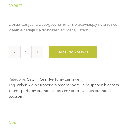
59,99
zł
wersja klasyczna wzbogacona nutami orzeźwiającymi, przez co
idealnie nadaje się do noszenia wiosną i latem
Dodaj do koszyka
ilość
Euphoria
Blossom
100ml
Kategorie:
Calvin Klein
,
Perfumy damskie
Tagi:
calvin klein euphoria blossom 100ml
,
ck euphoria blossom
100ml
,
perfumy euphoria blossom 100ml
,
zapach euphoria
blossom
Opis