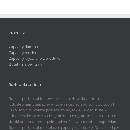
Produkty
Zapachy damskie
Zapachy męskie
Zapachy wycofane z produkcji
Butelki na perfumy
Rozlewnia perfum
Repliki-perfum.pl to nowoczesna rozlewnia perfum.
Udostępniamy zapachy w pojemnościach od 10ml do 100ml.
Jako jedyni w Polsce posiadamy wysokiej jakości butelki
szklane w kolorze z solidnymi metalowymi atomizerami. Butelki
dzięki odkręcanemu gwintowi można wielokrotnie napełniać.
Repliki-perfum.pl nie doliczają opłaty za butelkę! Dostajesz ją w