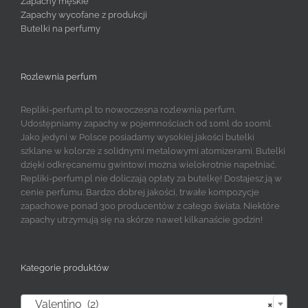
Zapachy męskie
Zapachy wycofane z produkcji
Butelki na perfumy
Rozlewnia perfum
Repliki-perfum.pl to nowoczesna rozlewnia perfum.
Udostępniamy zapachy w pojemnościach od 10ml do 100ml.
Jako jedyni w Polsce posiadamy wysokiej jakości butelki
szklane w kolorze z solidnymi metalowymi atomizerami. Butelki
dzięki odkręcanemu gwintowi można wielokrotnie napełniać.
Repliki-perfum.pl nie doliczają opłaty za butelkę! Dostajesz ją w
cenie perfumu. Bardzo dobrej jakości, trwałe kompozycje
zapachowe ponad 300 producentów z całego świata. Niektóre
zapachy utrzymują się na skórze nawet kilkanaście godzin!
Kategorie produktów

Valentino (2)
×