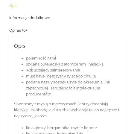
Opis
Informacje dodatkowe
Opinie (0)
Opis
pojemność 35ml
szklana buteleczka z atomizerem i nasadką
wzbudzający zainteresowanie
must have mężczyzny żyjącego chwilą
podane nazwy zostały użyte do określenia linii
zapachowej i są własnością intelektualną
producentów
Stworzony z myślą o mężczyznach, którzy doceniają
klasykę i swobodę, a dla siebie wybierają to, co najlepsze i
najwyższej jakości.
linia głowy: bergamotka, myrtle liqueur
linia serca: kawa, krem gianduja