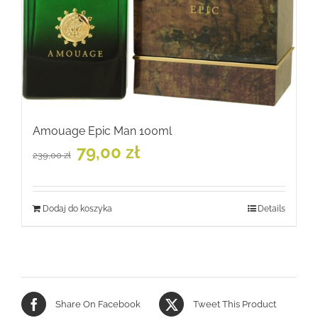
Amouage Epic Man 100ml
Pierwotna
Aktualna
79,00
zł
239,00
zł
cena
cena
wynosiła:
wynosi:
239,00 zł.
79,00 zł.
Dodaj do koszyka
Details
Share On Facebook
Tweet This Product