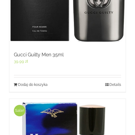
Gucci Guilty Men 35ml
39,99
zł
Dodaj do koszyka
Details
Sale!