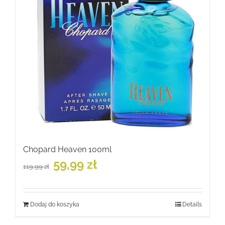
Chopard Heaven 100ml
Pierwotna
Aktualna
59,99
zł
119,99
zł
cena
cena
wynosiła:
wynosi:
119,99 zł.
59,99 zł.
Dodaj do koszyka
Details