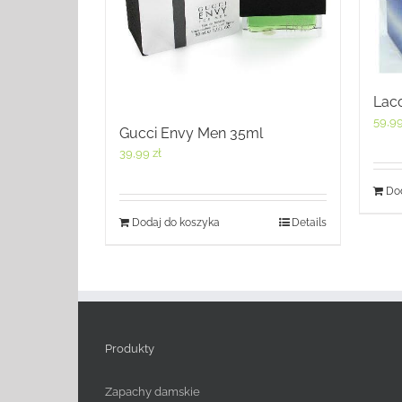
Laco
59,9
Gucci Envy Men 35ml
39,99
zł
Dod
Dodaj do koszyka
Details
Produkty
Zapachy damskie