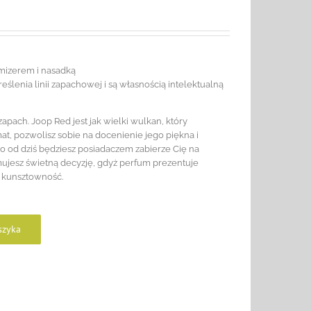
omizerem i nasadką
ślenia linii zapachowej i są własnością intelektualną
apach. Joop Red jest jak wielki wulkan, który
t, pozwolisz sobie na docenienie jego piękna i
go od dziś będziesz posiadaczem zabierze Cię na
ujesz świetną decyzję, gdyż perfum prezentuje
i kunsztowność.
szyka