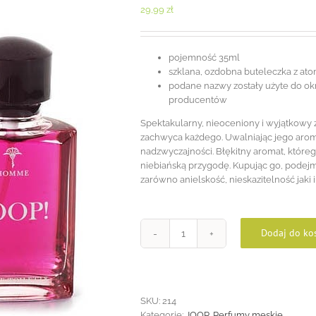
29,99
zł
pojemność 35ml
szklana, ozdobna buteleczka z at
podane nazwy zostały użyte do okre
producentów
Spektakularny, nieoceniony i wyjątkowy z
zachwyca każdego. Uwalniając jego aroma
nadzwyczajności. Błękitny aromat, które
niebiańską przygodę. Kupując go, podejm
zarówno anielskość, nieskazitelność jaki 
Dodaj do ko
ilość
JOOP
Red
35ml
SKU:
214
Kategorie:
JOOP
,
Perfumy męskie