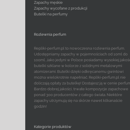
Zapachy męskie
Zapachy wycofane z produkcji
Butelki na perfumy
Rozlewnia perfum
Repliki-perfum.pl to nowoczesna rozlewnia perfum.
Udostępniamy zapachy w pojemnościach od 10ml do
100ml. Jako jedyni w Polsce posiadamy wysokiej jakoś
butelki szklane w kolorze z solidnymi metalowymi
atomizerami. Butelki dzięki odkręcanemu gwintowi
można wielokrotnie napełniać. Repliki-perfum.pl nie
doliczają opłaty za butelkę! Dostajesz ją w cenie perfu
Bardzo dobrej jakości, trwałe kompozycje zapachowe
ponad 300 producentów z całego świata. Niektóre
zapachy utrzymują się na skórze nawet kilkanaście
godzin!
Kategorie produktów