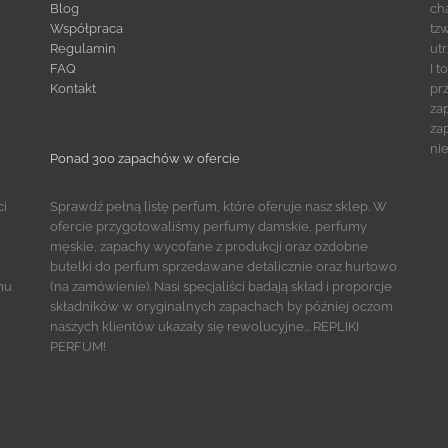
Blog
ch
Współpraca
tz
Regulamin
ut
FAQ
I 
Kontakt
pr
za
za
ni
Ponad 300 zapachów w ofercie
ci
Sprawdź pełną listę perfum, które oferuje nasz sklep. W
ofercie przygotowaliśmy perfumy damskie, perfumy
męskie, zapachy wycofane z produkcji oraz ozdobne
butelki do perfum sprzedawane detalicznie oraz hurtowo
mu.
(na zamówienie). Nasi specjaliści badają skład i proporcje
składników w oryginalnych zapachach by później oczom
naszych klientów ukazały się rewolucyjne... REPLIKI
PERFUM!