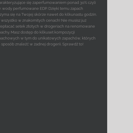
arakteryzujące się zaperfumowaniem ponad 30% czyli
w. wody perfumowane EDP. Dzięki temu zapach
rzyma się na Twojej skórze nawet do kilkunastu godzin.
to wszystko w znakomitych cenach! Nie musisz już
zepłacać setek złotych w drogeriach na renomowane
pachy. Masz dostęp do kilkuset kompozycji
pachowych w tym do unikatowych zapachów, których
e sposób znaleźć w żadnej drogerii. Sprawdź to!