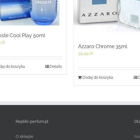
ste Cool Play 50ml
9
zł
Azzaro Chrome 35ml
39,99
zł
aj do koszyka
Details
Dodaj do koszyka
D
Repliki-perfum.pl
Dl
O sklepie
Na