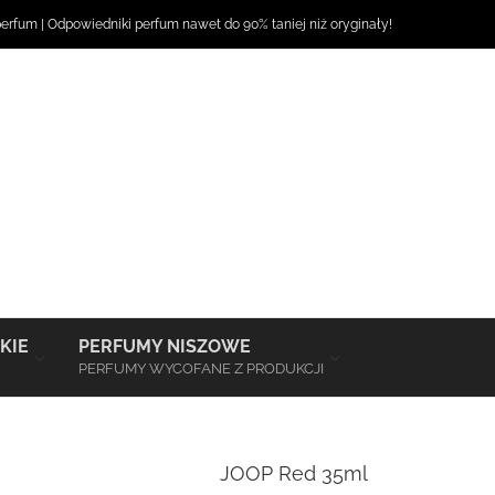
perfum
|
Odpowiedniki perfum
nawet do 90% taniej niż oryginały!
–
–
KIE
PERFUMY NISZOWE
PERFUMY WYCOFANE Z PRODUKCJI
JOOP Red 35ml