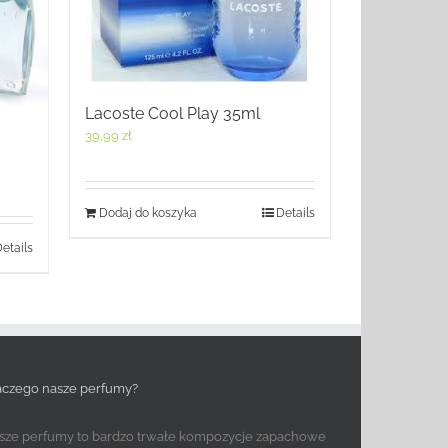
Lacoste Cool Play 35ml
39,99
zł
Dodaj do koszyka
Details
etails
aczego nasze perfumy?
sze perfumy to bardzo trwałe kompozycje zapachowe