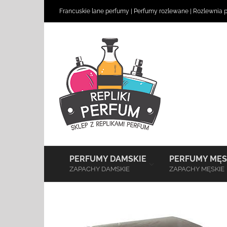
Skip
Francuskie lane perfumy
|
Perfumy rozlewane
|
Rozlewnia 
to
content
–
PERFUMY DAMSKIE
PERFUMY MĘS
ZAPACHY DAMSKIE
ZAPACHY MĘSKIE