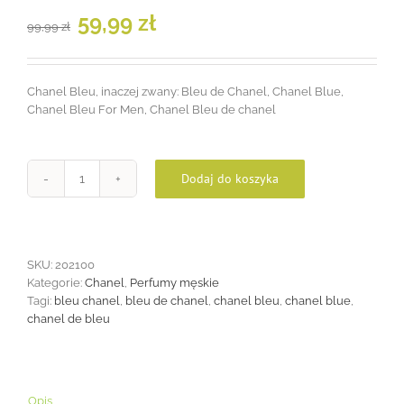
Pierwotna
Aktualna
59,99
zł
99,99
zł
cena
cena
wynosiła:
wynosi:
99,99 zł.
59,99 zł.
Chanel Bleu, inaczej zwany: Bleu de Chanel, Chanel Blue,
Chanel Bleu For Men, Chanel Bleu de chanel
Dodaj do koszyka
ilość
Chanel
Bleu
100ml
SKU:
202100
Kategorie:
Chanel
,
Perfumy męskie
Tagi:
bleu chanel
,
bleu de chanel
,
chanel bleu
,
chanel blue
,
chanel de bleu
Opis