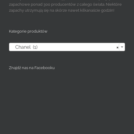
zapachowe ponad 300 producentów z całego świata. Niektóre
zapachy utrzymują się na skórze nawet kilkanaście godzin!
Kategorie produktów

Chanel (1)
×
Znajdź nas na Facebooku