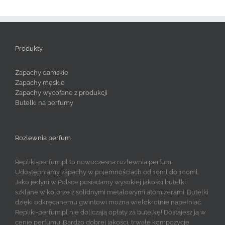
Produkty
Zapachy damskie
Zapachy męskie
Zapachy wycofane z produkcji
Butelki na perfumy
Rozlewnia perfum
Repliki-perfum.pl to nowoczesna rozlewnia perfum.
Udostępniamy zapachy w pojemnościach od 10ml do 100ml.
Jako jedyni w Polsce posiadamy wysokiej jakości butelki
szklane w kolorze z solidnymi metalowymi atomizerami. Butelki
dzięki odkręcanemu gwintowi można wielokrotnie napełniać.
Repliki-perfum.pl nie doliczają opłaty za butelkę! Dostajesz ją w
cenie perfumu. Bardzo dobrej jakości, trwałe kompozycje