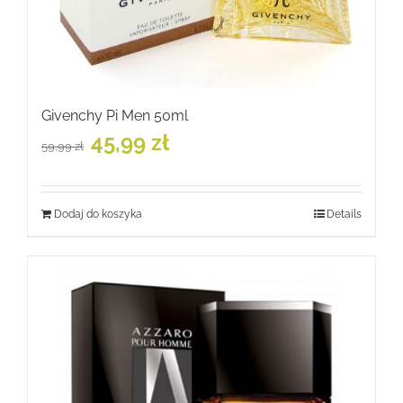
Givenchy Pi Men 50ml
Pierwotna
Aktualna
45,99
zł
59,99
zł
cena
cena
wynosiła:
wynosi:
59,99 zł.
45,99 zł.
Dodaj do koszyka
Details