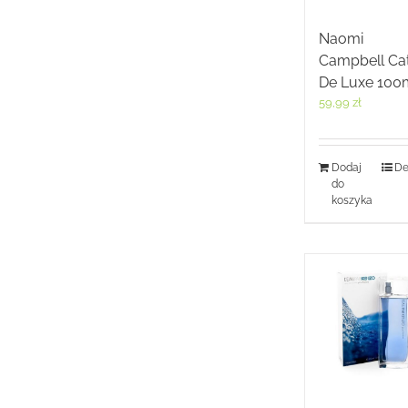
Naomi
Campbell Ca
De Luxe 100
59,99
zł
Dodaj
De
do
koszyka