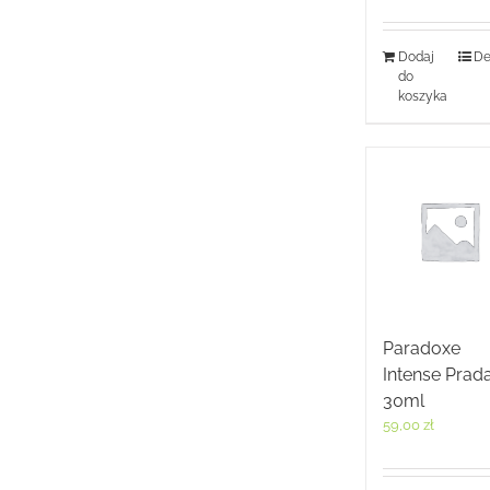
Dodaj
De
do
koszyka
Paradoxe
Intense Prad
30ml
59,00
zł