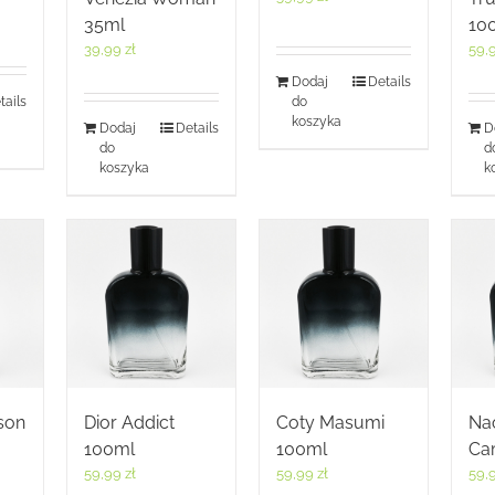
35ml
10
39,99
zł
59,
Dodaj
Details
tails
do
koszyka
Dodaj
Details
D
do
d
koszyka
k
son
Dior Addict
Coty Masumi
Na
100ml
100ml
Ca
59,99
zł
59,99
zł
59,