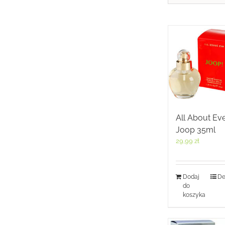
All About Ev
Joop 35ml
29,99
zł
Dodaj
De
do
koszyka