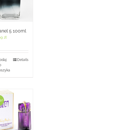
anel 5 100ml
99
zł
odaj
Details
o
oszyka
e!