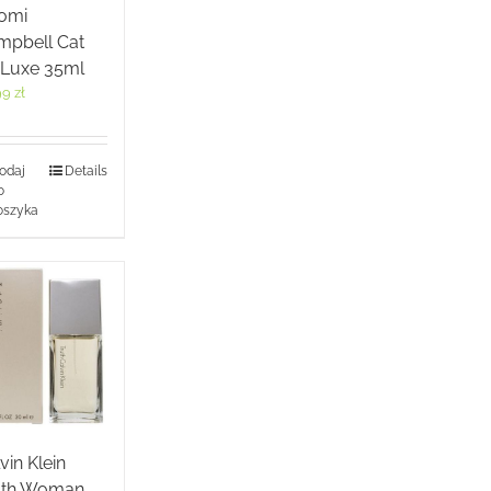
omi
mpbell Cat
 Luxe 35ml
99
zł
odaj
Details
o
oszyka
vin Klein
uth Woman