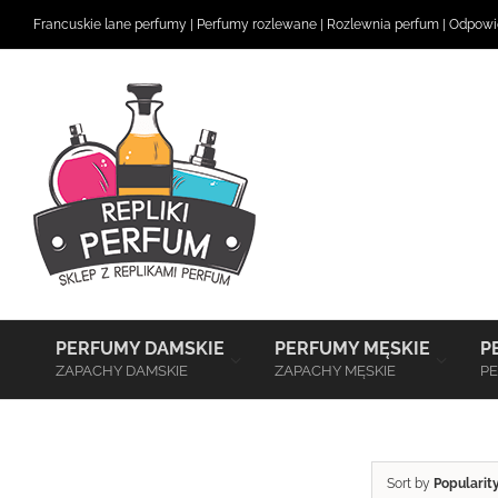
Skip
Francuskie lane perfumy
|
Perfumy rozlewane
|
Rozlewnia perfum
|
Odpowie
to
content
–
–
PERFUMY DAMSKIE
PERFUMY MĘSKIE
P
ZAPACHY DAMSKIE
ZAPACHY MĘSKIE
PE
Sort by
Popularit