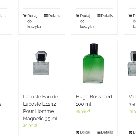
tails
Dodaj
Details
Dodaj
Details
D
do
do
d
koszyka
koszyka
k
Hugo Boss Iced
Va
Lacoste Eau de
100 ml
35
a
Lacoste L.12.12
49,99
zł
29,
Pour Homme
Magnetic 35 ml
29,99
zł
Dodaj
Details
D