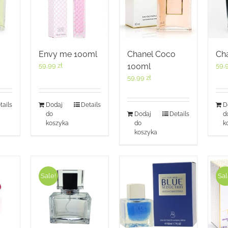
Envy me 100ml
Chanel Coco
Ch
59,99
zł
100ml
59,
59,99
zł
tails
Dodaj
Details
D
do
Dodaj
Details
d
koszyka
do
k
koszyka
Sale!
Sal