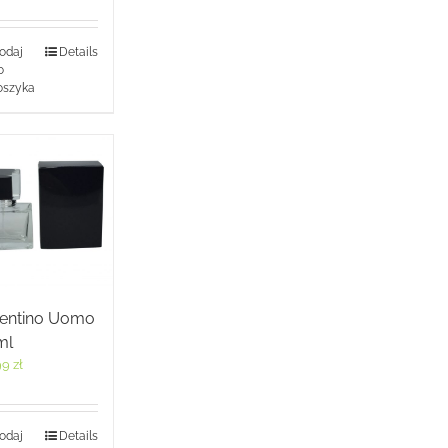
odaj
Details
o
oszyka
lentino Uomo
ml
99
zł
odaj
Details