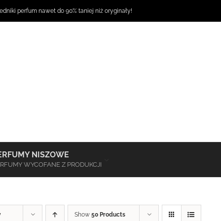
dniki perfum
nawet do 90% taniej niż oryginały!
–
ERFUMY NISZOWE
RFUMY WYCOFANE Z PRODUKCJI
y
Show
50 Products