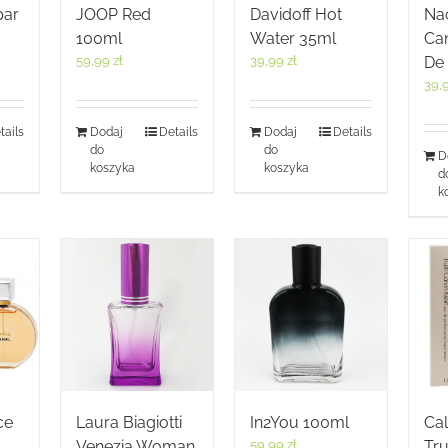
par
JOOP Red
Davidoff Hot
Na
100ml
Water 35ml
Ca
59,99
zł
39,99
zł
De
39,
tails
Dodaj
Details
Dodaj
Details
do
do
D
koszyka
koszyka
d
k
ce
Laura Biagiotti
In2You 100ml
Cal
Venezia Woman
59,99
zł
Tr