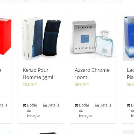
e
Kenzo Pour
Azzaro Chrome
La
Homme 35ml
100ml
Pl
29,99
zł
59,99
zł
59,
tails
Dodaj
Details
Dodaj
Details
D
do
do
d
koszyka
koszyka
k