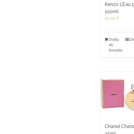
Kenzo L’Eau 
100ml
59,99
zł
Dodaj
De
do
koszyka
Chanel Chan
35ml