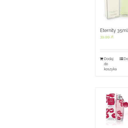
Eternity 35ml
39,99
zł
Dodaj
De
do
koszyka