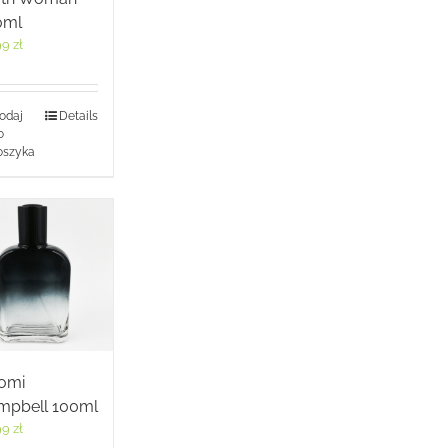
0ml
99
zł
odaj
Details
o
oszyka
omi
mpbell 100ml
99
zł