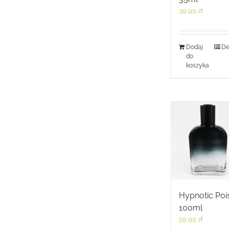
39,99
zł
Dodaj
De
do
koszyka
Hypnotic Poi
100ml
59,99
zł