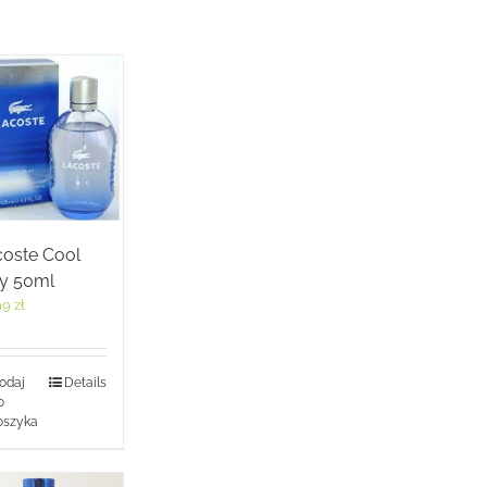
coste Cool
ay 50ml
99
zł
odaj
Details
o
oszyka