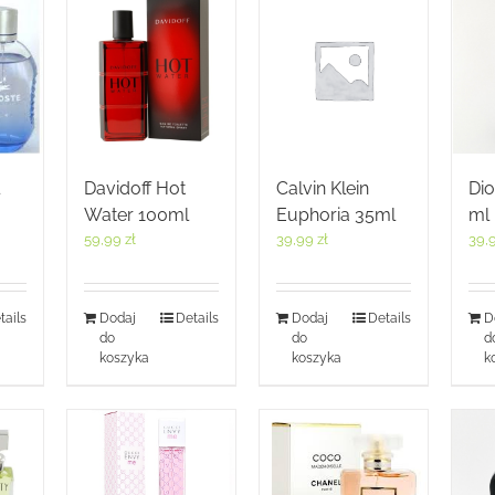
Davidoff Hot
Calvin Klein
Dio
Water 100ml
Euphoria 35ml
ml
59,99
zł
39,99
zł
39,
tails
Dodaj
Details
Dodaj
Details
D
do
do
d
koszyka
koszyka
k