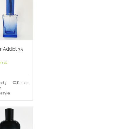
r Addict 35
99
zł
odaj
Details
o
oszyka