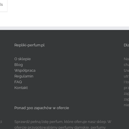
ls
Repliki-perfum.pl
Dl
O sklepie
Na
Blog
ch
Współpraca
tz
Regulamin
ut
FAQ
I 
Kontakt
pr
za
za
ni
Ponad 300 zapachów w ofercie
ci
Sprawdź pełną listę perfum, które oferuje nasz sklep. W
ofercie przygotowaliśmy perfumy damskie, perfumy