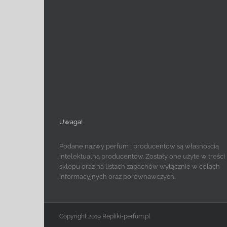
Uwaga!
Podane nazwy perfum i producentów są własnością
intelektualną producentów. Zostały one użyte w treści
sklepu oraz na listach zapachów wyłącznie w celach
informacyjnych oraz porównawczych.
Copyright 2019 Repliki-perfum.pl