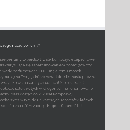
aczego nasze perfumy?
sze perfumy to bardzo trwałe kompozycje zapachowe
arakteryzujące się zaperfumowaniem ponad 30% czyli
w. wody perfumowane EDP. Dzięki temu zapach
rzyma się na Twojej skórze nawet do kilkunastu godzin.
to wszystko w znakomitych cenach! Nie musisz już
zepłacać setek złotych w drogeriach na renomowane
pachy. Masz dostęp do kilkuset kompozycji
pachowych w tym do unikatowych zapachów, których
e sposób znaleźć w żadnej drogerii. Sprawdź to!