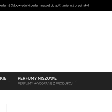
perfum
|
Odpowiedniki perfum
nawet do 90% taniej niż oryginały!
–
–
KIE
PERFUMY NISZOWE
PERFUMY WYCOFANE Z PRODUKCJI