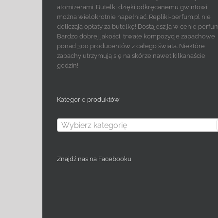
atomizerami. Butelki dzięki odkręcanemu gwintowi
można wielokrotnie napełniać. Repliki-perfum.pl nie
doliczają opłaty za butelkę! Dostajesz ją w cenie perfu
Bardzo dobrej jakości, trwałe kompozycje zapachowe
ponad 300 producentów z całego świata. Niektóre
zapachy utrzymują się na skórze nawet kilkanaście
godzin!
Kategorie produktów
Wybierz kategorię
Znajdź nas na Facebooku