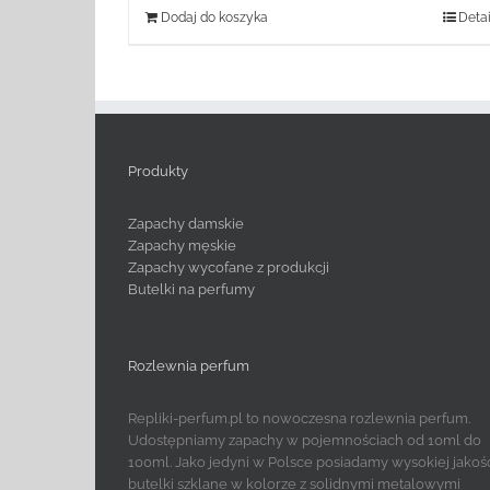
Dodaj do koszyka
Detai
Produkty
Zapachy damskie
Zapachy męskie
Zapachy wycofane z produkcji
Butelki na perfumy
Rozlewnia perfum
Repliki-perfum.pl to nowoczesna rozlewnia perfum.
Udostępniamy zapachy w pojemnościach od 10ml do
100ml. Jako jedyni w Polsce posiadamy wysokiej jakoś
butelki szklane w kolorze z solidnymi metalowymi