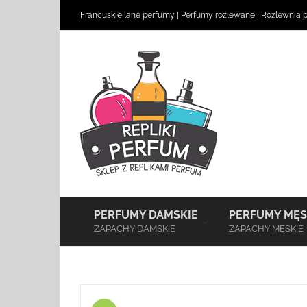
Skip
Francuskie lane perfumy
|
Perfumy rozlewane
|
Rozlewnia 
to
content
–
PERFUMY DAMSKIE
PERFUMY MĘS
ZAPACHY DAMSKIE
ZAPACHY MĘSKIE