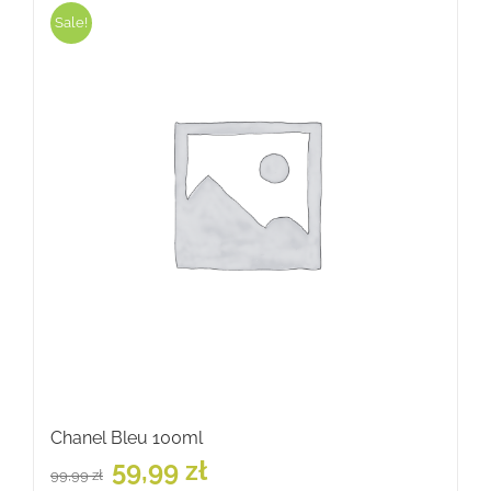
Sale!
Chanel Bleu 100ml
Pierwotna
Aktualna
59,99
zł
99,99
zł
cena
cena