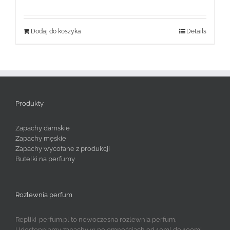
wynosiła:
wynosi:
99,99 zł.
59,99 zł.
Dodaj do koszyka
Details
Produkty
Zapachy damskie
Zapachy męskie
Zapachy wycofane z produkcji
Butelki na perfumy
Rozlewnia perfum
Repliki-perfum.pl to nowoczesna rozlewnia perfum.
Udostępniamy zapachy w pojemnościach od 10ml do 100ml.