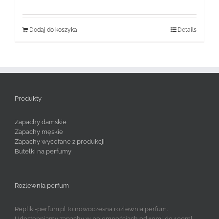
wynosiła:
wynosi:
99,99 zł.
59,99 zł.
Dodaj do koszyka
Details
Produkty
Zapachy damskie
Zapachy męskie
Zapachy wycofane z produkcji
Butelki na perfumy
Rozlewnia perfum
Repliki-perfum.pl to nowoczesna rozlewnia perfum.
Udostępniamy zapachy w pojemnościach od 10ml do 100ml.