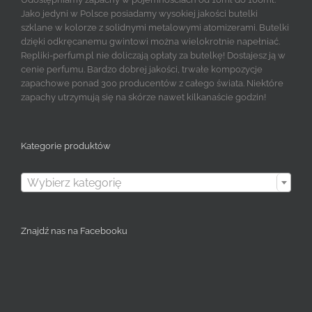
Jako jedyni w Polsce posiadamy wysokiej jakości butelki
szklane w kolorze z solidnymi metalowymi atomizerami. Butelki
dzięki odkręcanemu gwintowi można wielokrotnie napełniać.
Repliki-perfum.pl nie doliczają opłaty za butelkę! Dostajesz ją w
cenie perfumu. Bardzo dobrej jakości, trwałe kompozycje
zapachowe ponad 300 producentów z całego świata. Niektóre
zapachy utrzymują się na skórze nawet kilkanaście godzin!
Kategorie produktów

Wybierz kategorię
Znajdź nas na Facebooku