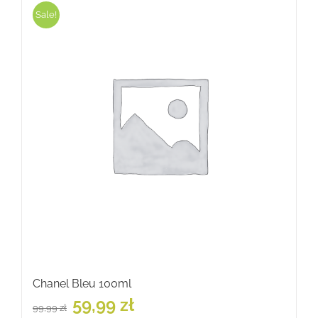
Sale!
Chanel Bleu 100ml
Pierwotna
Aktualna
59,99
zł
99,99
zł
cena
cena