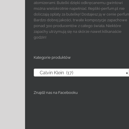
atomizerami. Butelki dzięki odkręcanemu gwintowi
można wielokrotnie napełniać. Repliki-perfum.pl nie
doliczają opłaty za butelkę! Dostajesz ją w cenie perfu
Bardzo dobrej jakości, trwałe kompozycje zapachowe
ponad 300 producentów z całego świata. Niektóre
zapachy utrzymują się na skórze nawet kilkanaście
godzin!
Kategorie produktów
Calvin Klein (17)
×
Znajdź nas na Facebooku