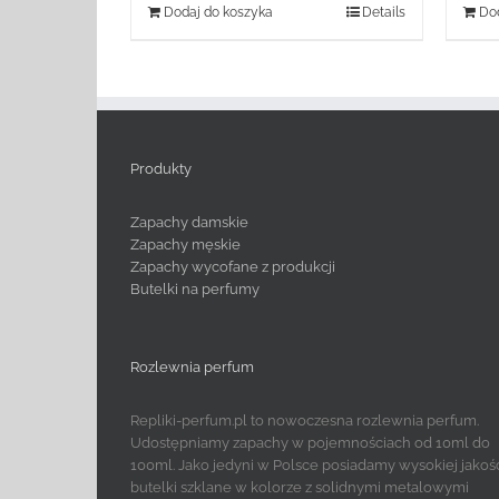
Dodaj do koszyka
Details
Dod
Produkty
Zapachy damskie
Zapachy męskie
Zapachy wycofane z produkcji
Butelki na perfumy
Rozlewnia perfum
Repliki-perfum.pl to nowoczesna rozlewnia perfum.
Udostępniamy zapachy w pojemnościach od 10ml do
100ml. Jako jedyni w Polsce posiadamy wysokiej jakoś
butelki szklane w kolorze z solidnymi metalowymi