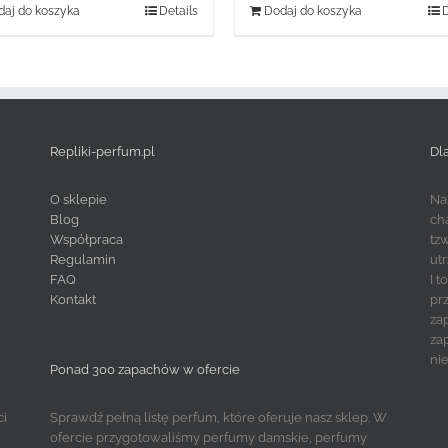
aj do koszyka
Details
Dodaj do koszyka
D
Repliki-perfum.pl
Dl
O sklepie
Na
Blog
ch
Współpraca
tz
Regulamin
ut
FAQ
I 
Kontakt
pr
za
za
ni
Ponad 300 zapachów w ofercie
ci
Sprawdź pełną listę perfum, które oferuje nasz sklep. W
ofercie przygotowaliśmy perfumy damskie, perfumy