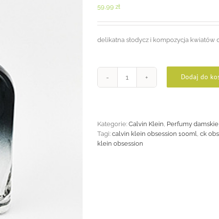
59,99
zł
delikatna słodycz i kompozycja kwiatów do
Dodaj do ko
ilość
Obsession
100ml
Kategorie:
Calvin Klein
,
Perfumy damskie
Tagi:
calvin klein obsession 100ml
,
ck ob
klein obsession