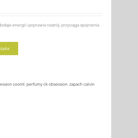
daje energii i poprawia nastrój, przyciąga spojrzenia.
szyka
session 100ml
,
perfumy ck obsession
,
zapach calvin