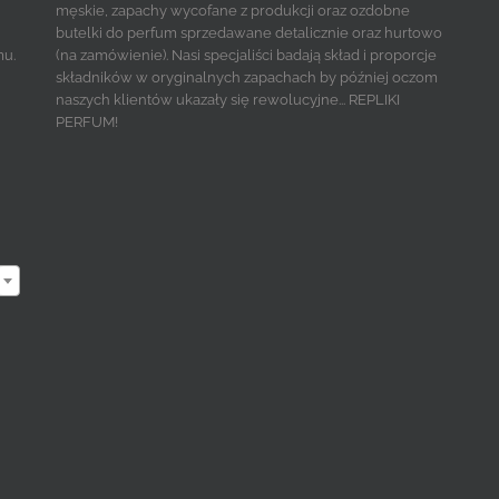
męskie, zapachy wycofane z produkcji oraz ozdobne
butelki do perfum sprzedawane detalicznie oraz hurtowo
mu.
(na zamówienie). Nasi specjaliści badają skład i proporcje
składników w oryginalnych zapachach by później oczom
naszych klientów ukazały się rewolucyjne... REPLIKI
PERFUM!
