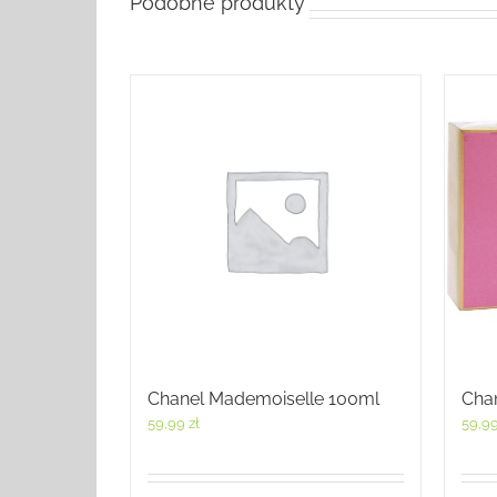
Podobne produkty
Chanel Mademoiselle 100ml
Cha
59,99
zł
59,9