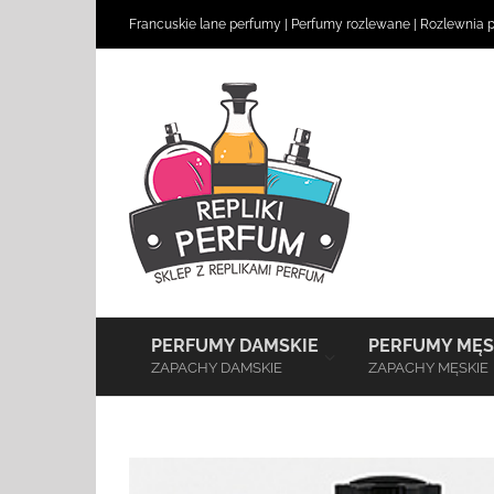
Skip
Francuskie lane perfumy
|
Perfumy rozlewane
|
Rozlewnia 
to
content
–
PERFUMY DAMSKIE
PERFUMY MĘS
ZAPACHY DAMSKIE
ZAPACHY MĘSKIE