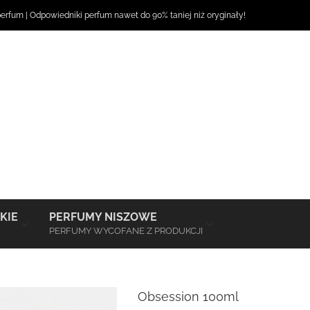
perfum
|
Odpowiedniki perfum
nawet do 90% taniej niż oryginały!
–
–
KIE
PERFUMY NISZOWE
PERFUMY WYCOFANE Z PRODUKCJI
Obsession 100ml