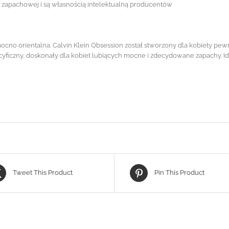
ii zapachowej i są własnością intelektualną producentów
cno orientalna. Calvin Klein Obsession został stworzony dla kobiety pew
yficzny, doskonały dla kobiet lubiących mocne i zdecydowane zapachy. Id
Tweet This Product
Pin This Product