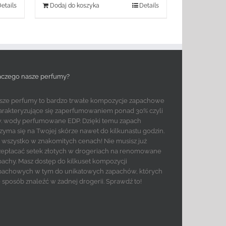
etails
Dodaj do koszyka
Details
aczego nasze perfumy?
sze perfumy to bardzo trwałe kompozycje zapachowe
arakteryzujące się zaperfumowaniem ponad 30% czyli
w. wody perfumowane EDP. Dzięki temu zapach
rzyma się na Twojej skórze nawet do kilkunastu godzin.
to wszystko w znakomitych cenach! Nie musisz już
zepłacać setek złotych w drogeriach na renomowane
pachy. Masz dostęp do kilkuset kompozycji
pachowych w tym do unikatowych zapachów, których
e sposób znaleźć w żadnej drogerii. Sprawdź to!