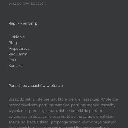
oraz porównawczych.
Repliki-perfum.pl
O sklepie
Blog
Współpraca
Regulamin
FAQ
Kontakt
Ponad 300 zapachów w ofercie
Sprawdź pełną listę perfum, które oferuje nasz sklep. W ofercie
przygotowaliśmy perfumy damskie, perfumy męskie, zapachy
wycofane z produkcji oraz ozdobne butelki do perfum
sprzedawane detalicznie oraz hurtowo (na zamówienie). Nasi
specjaliści badają skład i proporcje składników w oryginalnych
zapachach by później oczom naszych klientów ukazały się