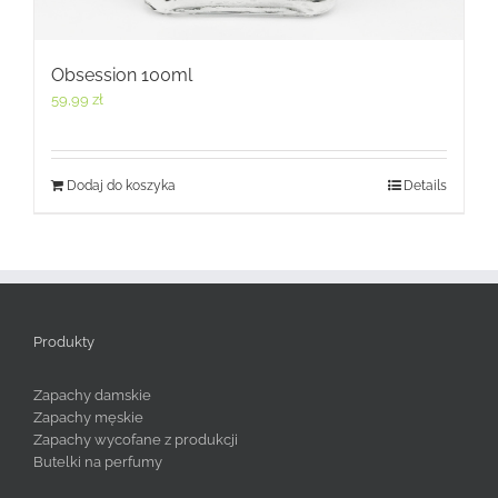
Obsession 100ml
59,99
zł
Dodaj do koszyka
Details
Produkty
Zapachy damskie
Zapachy męskie
Zapachy wycofane z produkcji
Butelki na perfumy