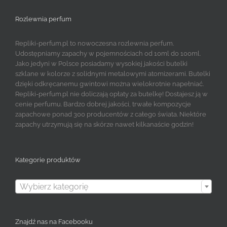
Rozlewnia perfum
Repliki-perfum.pl to nowoczesna rozlewnia perfum.
Udostępniamy zapachy w pojemnościach od 10ml do 100ml.
Jako jedyni w Polsce posiadamy wysokiej jakości butelki
szklane w kolorze z solidnymi metalowymi atomizerami. Butelki
dzięki odkręcanemu gwintowi można wielokrotnie napełniać.
Repliki-perfum.pl nie doliczają opłaty za butelkę! Dostajesz ją w
cenie perfumu. Bardzo dobrej jakości, trwałe kompozycje
zapachowe ponad 300 producentów z całego świata. Niektóre
zapachy utrzymują się na skórze nawet kilkanaście godzin!
Kategorie produktów

Wybierz kategorię
Znajdź nas na Facebooku