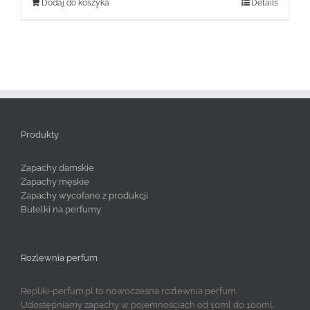
Dodaj do koszyka
Details
Produkty
Zapachy damskie
Zapachy męskie
Zapachy wycofane z produkcji
Butelki na perfumy
Rozlewnia perfum
Repliki-perfum.pl to nowoczesna rozlewnia perfum.
Udostępniamy zapachy w pojemnościach od 10ml do 100ml.