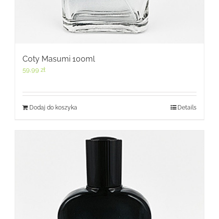
Coty Masumi 100ml
59,99
zł
Dodaj do koszyka
Details