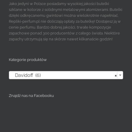
Jako jedyni w Polsce posiadamy wysokiej jakości butelki
szklane w kolorze z solidnymi metalowymi atomizerami. Butelki
dzięki odkręcanemu gwintowi można wielokrotnie napełniać.
Repliki-perfum.pl nie doliczają opłaty za butelkę! Dostajesz ją w
cenie perfumu. Bardzo dobrej jakości, trwałe kompozycje
zapachowe ponad 300 producentów z całego świata. Niektóre
zapachy utrzymują się na skórze nawet kilkanaście godzin!
Kategorie produktów

Davidoff (6)
×
Znajdź nas na Facebooku