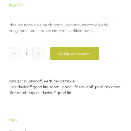
59,99
zł
idealnie nadaje się na chłodne, jesienne wieczory, kiedy
przyjemnie otula swoim ciepłem i delikatnością
Dodaj do koszyka
ilość
Davifoff
Good
Life
100ml
Kategorie:
Davidoff
,
Perfumy damskie
Tagi:
davidoff good life 100ml
,
good life davidoff
,
perfumy good
life 100ml
,
zapach davidoff good life
Opis