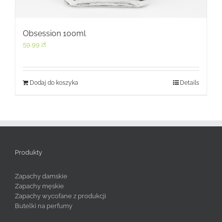
Obsession 100ml
59,99
zł
Dodaj do koszyka
Details
Produkty
Zapachy damskie
Zapachy męskie
Zapachy wycofane z produkcji
Butelki na perfumy