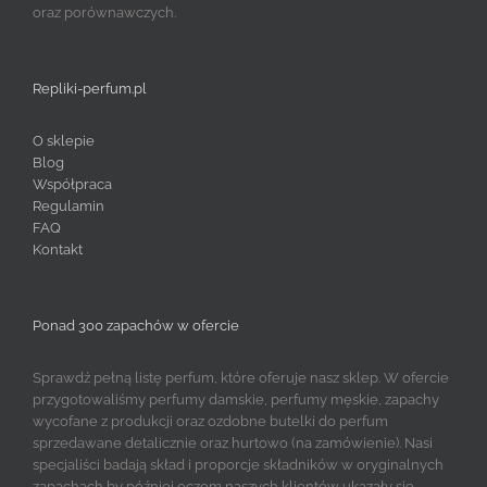
oraz porównawczych.
Repliki-perfum.pl
O sklepie
Blog
Współpraca
Regulamin
FAQ
Kontakt
Ponad 300 zapachów w ofercie
Sprawdź pełną listę perfum, które oferuje nasz sklep. W ofercie
przygotowaliśmy perfumy damskie, perfumy męskie, zapachy
wycofane z produkcji oraz ozdobne butelki do perfum
sprzedawane detalicznie oraz hurtowo (na zamówienie). Nasi
specjaliści badają skład i proporcje składników w oryginalnych
zapachach by później oczom naszych klientów ukazały się