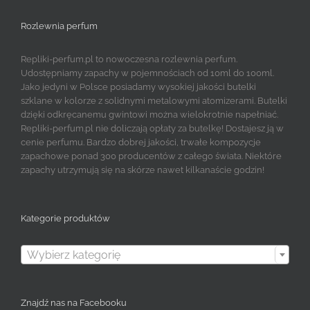
Rozlewnia perfum
Repliki-perfum.pl to nowoczesna rozlewnia perfum.
Udostępniamy zapachy w pojemnościach od 10ml do 100ml.
Jako jedyni w Polsce posiadamy wysokiej jakości butelki
szklane w kolorze z solidnymi metalowymi atomizerami. Butelki
dzięki odkręcanemu gwintowi można wielokrotnie napełniać.
Repliki-perfum.pl nie doliczają opłaty za butelkę! Dostajesz ją w
cenie perfumu. Bardzo dobrej jakości, trwałe kompozycje
zapachowe ponad 300 producentów z całego świata. Niektóre
zapachy utrzymują się na skórze nawet kilkanaście godzin!
Kategorie produktów

Wybierz kategorię
Znajdź nas na Facebooku