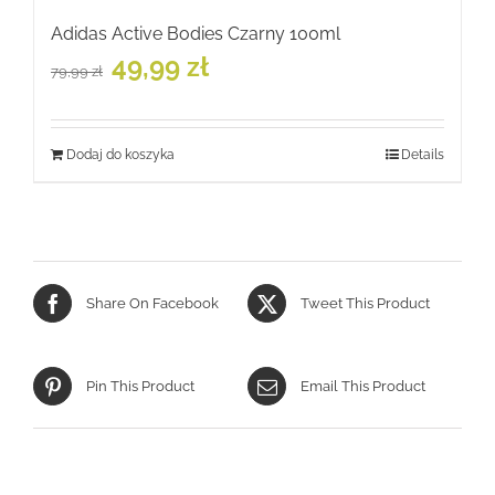
Adidas Active Bodies Czarny 100ml
Pierwotna
Aktualna
49,99
zł
79,99
zł
cena
cena
wynosiła:
wynosi:
79,99 zł.
49,99 zł.
Dodaj do koszyka
Details
Share On Facebook
Tweet This Product
Pin This Product
Email This Product