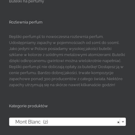
Butelki na perfumy
Rozlewnia perfum
Repliki-perfum.pl to nowoczesna rozlewnia perfum.
Udostępniamy zapachy w pojemnościach od 10ml do 100ml.
Jako jedyni w Polsce posiadamy wysokiej jakości butelki
szklane w kolorze z solidnymi metalowymi atomizerami. Butelki
dzięki odkręcanemu gwintowi można wielokrotnie napełniać.
Repliki-perfum.pl nie doliczają opłaty za butelkę! Dostajesz ją w
cenie perfumu. Bardzo dobrej jakości, trwałe kompozycje
zapachowe ponad 300 producentów z całego świata. Niektóre
zapachy utrzymują się na skórze nawet kilkanaście godzin!
Kategorie produktów

Mont Blanc (2)
×