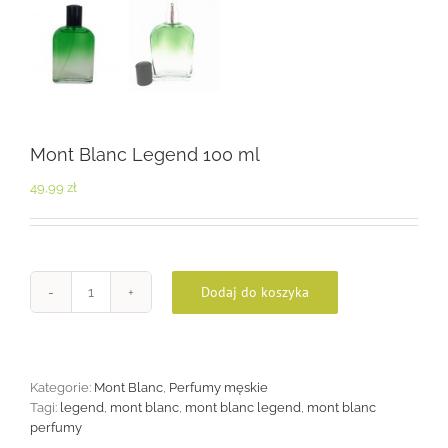
Mont Blanc Legend 100 ml
49,99
zł
Dodaj do koszyka
ilość
Mont
Blanc
Legend
100
Kategorie:
Mont Blanc
,
Perfumy męskie
ml
Tagi:
legend
,
mont blanc
,
mont blanc legend
,
mont blanc
perfumy