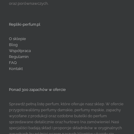
oraz porównawczych.
Repliki-perfum.pl
O sklepie
Blog
Współpraca
Regulamin
FAQ
Kontakt
Ponad 300 zapachów w ofercie
Sprawdź pełną listę perfum, które oferuje nasz sklep. W ofercie
przygotowaliśmy perfumy damskie, perfumy męskie, zapachy
wycofane z produkcji oraz ozdobne butelki do perfum
sprzedawane detalicznie oraz hurtowo (na zamówienie). Nasi
specjaliści badają skład i proporcje składników w oryginalnych
zapachach by później oczom naszych klientów ukazały się