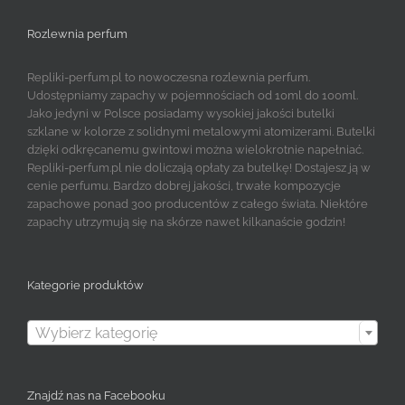
Rozlewnia perfum
Repliki-perfum.pl to nowoczesna rozlewnia perfum.
Udostępniamy zapachy w pojemnościach od 10ml do 100ml.
Jako jedyni w Polsce posiadamy wysokiej jakości butelki
szklane w kolorze z solidnymi metalowymi atomizerami. Butelki
dzięki odkręcanemu gwintowi można wielokrotnie napełniać.
Repliki-perfum.pl nie doliczają opłaty za butelkę! Dostajesz ją w
cenie perfumu. Bardzo dobrej jakości, trwałe kompozycje
zapachowe ponad 300 producentów z całego świata. Niektóre
zapachy utrzymują się na skórze nawet kilkanaście godzin!
Kategorie produktów

Wybierz kategorię
Znajdź nas na Facebooku