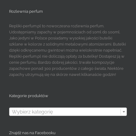
Rozlewnia perfum
Repliki-perfum.pl to nowoczesna rozlewnia perfum.
Udostępniamy zapachy w pojemnościach od 10ml do 100ml.
Jako jedyni w Polsce posiadamy wysokiej jakości butelki
szklane w kolorze z solidnymi metalowymi atomizerami. Butelki
dzięki odkręcanemu gwintowi można wielokrotnie napełniać.
Repliki-perfum.pl nie doliczają opłaty za butelkę! Dostajesz ją w
cenie perfumu. Bardzo dobrej jakości, trwałe kompozycje
zapachowe ponad 300 producentów z całego świata. Niektóre
zapachy utrzymują się na skórze nawet kilkanaście godzin!
Kategorie produktów

Wybierz kategorię
Znajdź nas na Facebooku