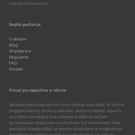
oraz porównawczych.
Repliki-perfum.pl
O sklepie
Blog
Współpraca
Regulamin
FAQ
Kontakt
Ponad 300 zapachów w ofercie
Sprawdź pełną listę perfum, które oferuje nasz sklep. W ofercie
przygotowaliśmy perfumy damskie, perfumy męskie, zapachy
wycofane z produkcji oraz ozdobne butelki do perfum
sprzedawane detalicznie oraz hurtowo (na zamówienie). Nasi
specjaliści badają skład i proporcje składników w oryginalnych
zapachach by później oczom naszych klientów ukazały się