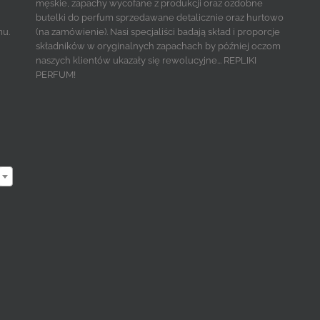
męskie, zapachy wycofane z produkcji oraz ozdobne
butelki do perfum sprzedawane detalicznie oraz hurtowo
mu.
(na zamówienie). Nasi specjaliści badają skład i proporcje
składników w oryginalnych zapachach by później oczom
naszych klientów ukazały się rewolucyjne... REPLIKI
PERFUM!
