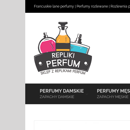
Skip
Francuskie lane perfumy
|
Perfumy rozlewane
|
Rozlewnia 
to
content
–
PERFUMY DAMSKIE
PERFUMY MĘS
ZAPACHY DAMSKIE
ZAPACHY MĘSKIE