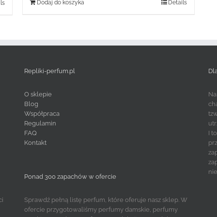
Dodaj do koszyka
Details
ls
Repliki-perfum.pl
Dl
O sklepie
Na
Blog
ch
Współpraca
tz
Regulamin
ut
FAQ
I 
Kontakt
pr
za
za
ni
Ponad 300 zapachów w ofercie
ci
Sprawdź pełną listę perfum, które oferuje nasz sklep. W
ofercie przygotowaliśmy perfumy damskie, perfumy