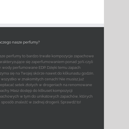
aczego nasze perfumy?
sze perfumy to bardzo trwałe kompozycje zapachowe
arakteryzujące się zaperfumowaniem ponad 30% czyli
w. wody perfumowane EDP. Dzięki temu zapach
rzyma się na Twojej skórze nawet do kilkunastu godzin.
to wszystko w znakomitych cenach! Nie musisz już
zepłacać setek złotych w drogeriach na renomowane
pachy. Masz dostęp do kilkuset kompozycji
pachowych w tym do unikatowych zapachów, których
e sposób znaleźć w żadnej drogerii. Sprawdź to!