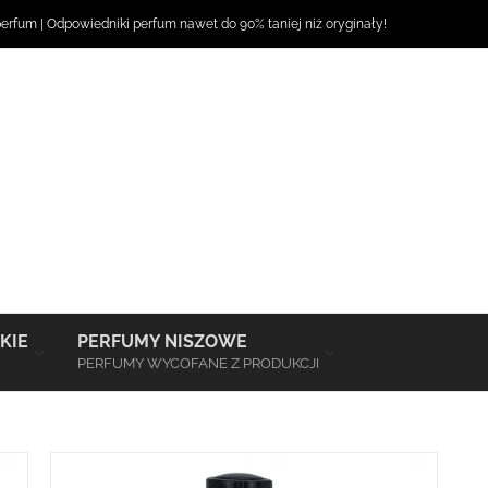
perfum
|
Odpowiedniki perfum
nawet do 90% taniej niż oryginały!
–
–
KIE
PERFUMY NISZOWE
PERFUMY WYCOFANE Z PRODUKCJI