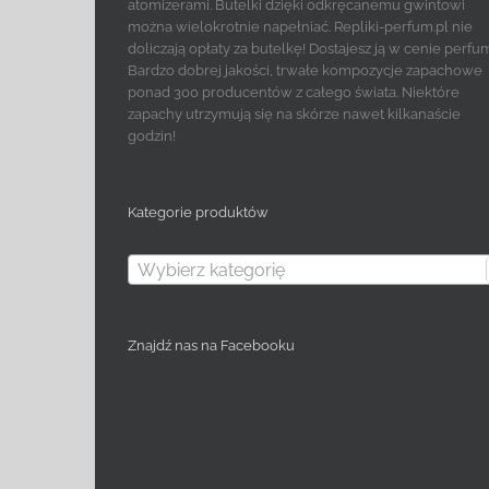
atomizerami. Butelki dzięki odkręcanemu gwintowi
można wielokrotnie napełniać. Repliki-perfum.pl nie
doliczają opłaty za butelkę! Dostajesz ją w cenie perfu
Bardzo dobrej jakości, trwałe kompozycje zapachowe
ponad 300 producentów z całego świata. Niektóre
zapachy utrzymują się na skórze nawet kilkanaście
godzin!
Kategorie produktów
Wybierz kategorię
Znajdź nas na Facebooku