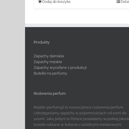
Dodaj do koszyka
Detai
Produkty
Zapachy damskie
Zapachy męskie
Zapachy wycofane z produkcji
Butelki na perfumy
Rozlewnia perfum
Repliki-perfum.pl to nowoczesna rozlewnia perfum.
Udostępniamy zapachy w pojemnościach od 10ml do
100ml. Jako jedyni w Polsce posiadamy wysokiej jakoś
butelki szklane w kolorze z solidnymi metalowymi