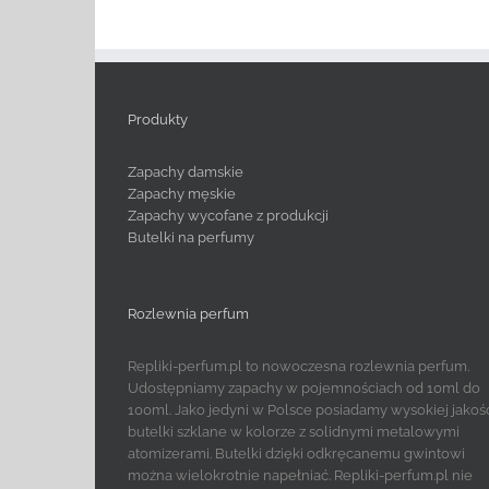
Produkty
Zapachy damskie
Zapachy męskie
Zapachy wycofane z produkcji
Butelki na perfumy
Rozlewnia perfum
Repliki-perfum.pl to nowoczesna rozlewnia perfum.
Udostępniamy zapachy w pojemnościach od 10ml do
100ml. Jako jedyni w Polsce posiadamy wysokiej jakoś
butelki szklane w kolorze z solidnymi metalowymi
atomizerami. Butelki dzięki odkręcanemu gwintowi
można wielokrotnie napełniać. Repliki-perfum.pl nie