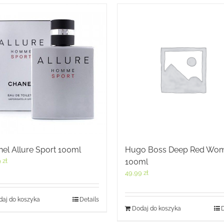
el Allure Sport 100ml
Hugo Boss Deep Red Wo
9
zł
100ml
49,99
zł
aj do koszyka
Details
Dodaj do koszyka
D