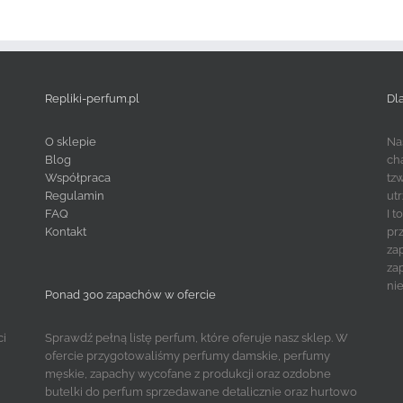
Repliki-perfum.pl
Dl
O sklepie
Na
Blog
ch
Współpraca
tz
Regulamin
ut
FAQ
I 
Kontakt
pr
za
za
ni
Ponad 300 zapachów w ofercie
ci
Sprawdź pełną listę perfum, które oferuje nasz sklep. W
ofercie przygotowaliśmy perfumy damskie, perfumy
męskie, zapachy wycofane z produkcji oraz ozdobne
butelki do perfum sprzedawane detalicznie oraz hurtowo