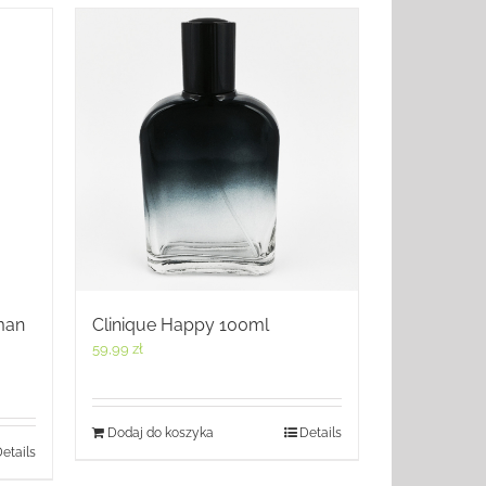
man
Clinique Happy 100ml
59,99
zł
Dodaj do koszyka
Details
etails