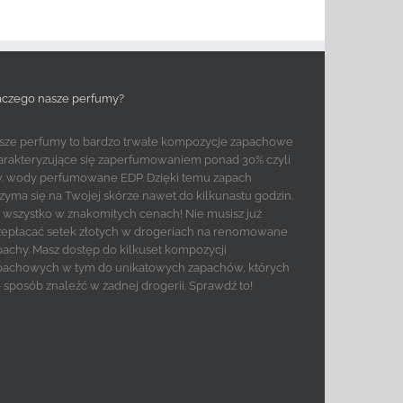
aczego nasze perfumy?
sze perfumy to bardzo trwałe kompozycje zapachowe
arakteryzujące się zaperfumowaniem ponad 30% czyli
w. wody perfumowane EDP. Dzięki temu zapach
rzyma się na Twojej skórze nawet do kilkunastu godzin.
to wszystko w znakomitych cenach! Nie musisz już
zepłacać setek złotych w drogeriach na renomowane
pachy. Masz dostęp do kilkuset kompozycji
pachowych w tym do unikatowych zapachów, których
e sposób znaleźć w żadnej drogerii. Sprawdź to!