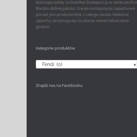
doliczają opłaty za butelkę! Dostajesz ją w cenie perfu
Bardzo dobrej jakości, trwałe kompozycje zapachowe
ponad 300 producentów z całego świata. Niektóre
zapachy utrzymują się na skórze nawet kilkanaście
godzin!
Kategorie produktów
Fendi (0)
×
Znajdź nas na Facebooku