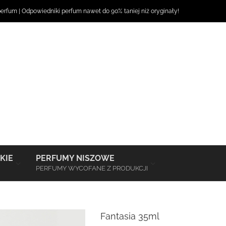
perfum
|
Odpowiedniki perfum
nawet do 90% taniej niż oryginały!
–
–
KIE
PERFUMY NISZOWE
PERFUMY WYCOFANE Z PRODUKCJI
Fantasia 35ml