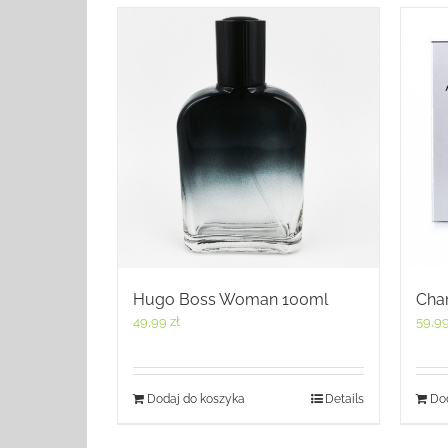
Hugo Boss Woman 100ml
Chan
49,99
zł
59,9
Dodaj do koszyka
Details
Dod