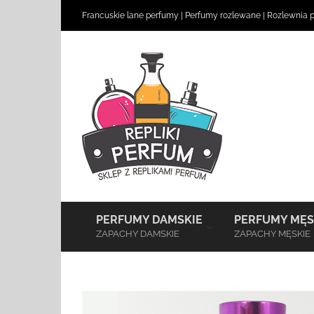
Skip
Francuskie lane perfumy
|
Perfumy rozlewane
|
Rozlewnia 
to
content
–
PERFUMY DAMSKIE
PERFUMY MĘS
ZAPACHY DAMSKIE
ZAPACHY MĘSKIE