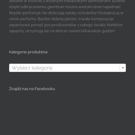
szklane w kolorze z solidnymi metalowymi atomizerami. Butelki
dzięki odkręcanemu gwintowi można wielokrotnie napełniać.
Repliki-perfum.pl nie doliczają opłaty za butelkę! Dostajesz ją w
cenie perfumu. Bardzo dobrej jakości, trwałe kompozycje
zapachowe ponad 300 producentów z całego świata. Niektóre
zapachy utrzymują się na skórze nawet kilkanaście godzin!
Kategorie produktów

Wybierz kategorię
Znajdź nas na Facebooku