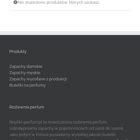
Nie znaleziono produktów, których szukasz.
Produkty
Zapachy damskie
Zapachy męskie
Zapachy wycofane z produkcji
Butelki na perfumy
Rozlewnia perfum
Repliki-perfum.pl to nowoczesna rozlewnia perfum.
Udostępniamy zapachy w pojemnościach od 10ml do 100ml.
Jako jedyni w Polsce posiadamy wysokiej jakości butelki