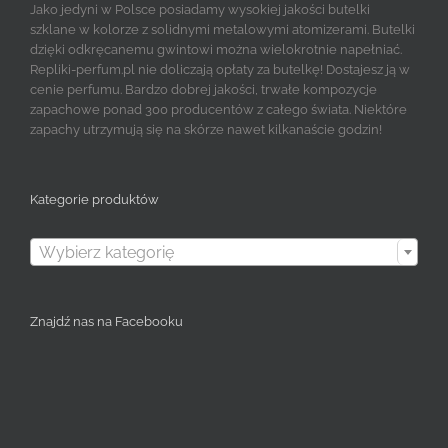
Jako jedyni w Polsce posiadamy wysokiej jakości butelki
szklane w kolorze z solidnymi metalowymi atomizerami. Butelki
dzięki odkręcanemu gwintowi można wielokrotnie napełniać.
Repliki-perfum.pl nie doliczają opłaty za butelkę! Dostajesz ją w
cenie perfumu. Bardzo dobrej jakości, trwałe kompozycje
zapachowe ponad 300 producentów z całego świata. Niektóre
zapachy utrzymują się na skórze nawet kilkanaście godzin!
Kategorie produktów

Wybierz kategorię
Znajdź nas na Facebooku