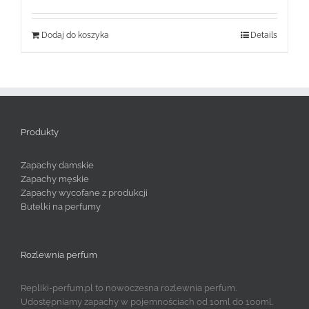
Dodaj do koszyka
Details
Produkty
Zapachy damskie
Zapachy męskie
Zapachy wycofane z produkcji
Butelki na perfumy
Rozlewnia perfum
Repliki-perfum.pl to nowoczesna rozlewnia perfum.
Udostępniamy zapachy w pojemnościach od 10ml do 100ml.