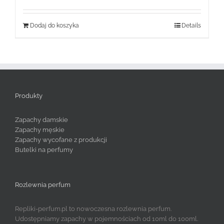
Dodaj do koszyka
Details
Produkty
Zapachy damskie
Zapachy męskie
Zapachy wycofane z produkcji
Butelki na perfumy
Rozlewnia perfum
Repliki-perfum.pl to nowoczesna rozlewnia perfum.
Udostępniamy zapachy w pojemnościach od 10ml do 100ml.