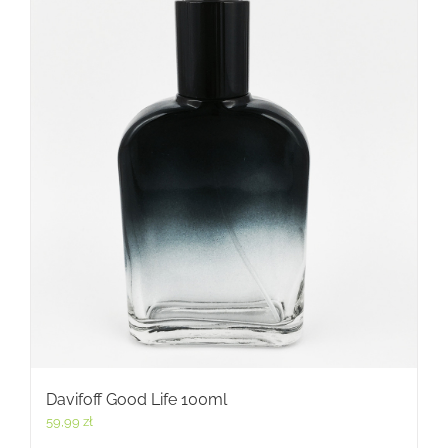
Davifoff Good Life 100ml
59,99
zł