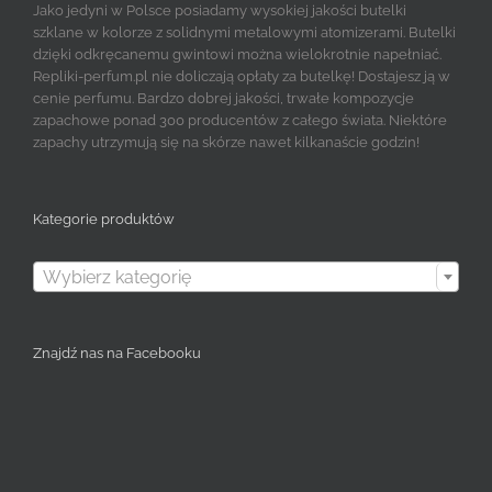
Jako jedyni w Polsce posiadamy wysokiej jakości butelki
szklane w kolorze z solidnymi metalowymi atomizerami. Butelki
dzięki odkręcanemu gwintowi można wielokrotnie napełniać.
Repliki-perfum.pl nie doliczają opłaty za butelkę! Dostajesz ją w
cenie perfumu. Bardzo dobrej jakości, trwałe kompozycje
zapachowe ponad 300 producentów z całego świata. Niektóre
zapachy utrzymują się na skórze nawet kilkanaście godzin!
Kategorie produktów

Wybierz kategorię
Znajdź nas na Facebooku