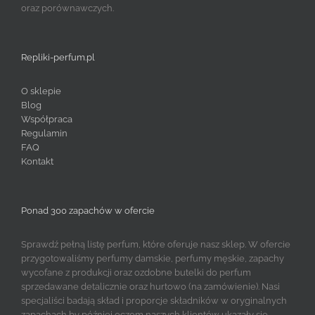
oraz porównawczych.
Repliki-perfum.pl
O sklepie
Blog
Współpraca
Regulamin
FAQ
Kontakt
Ponad 300 zapachów w ofercie
Sprawdź pełną listę perfum, które oferuje nasz sklep. W ofercie
przygotowaliśmy perfumy damskie, perfumy męskie, zapachy
wycofane z produkcji oraz ozdobne butelki do perfum
sprzedawane detalicznie oraz hurtowo (na zamówienie). Nasi
specjaliści badają skład i proporcje składników w oryginalnych
zapachach by później oczom naszych klientów ukazały się