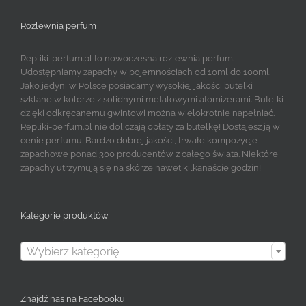
Rozlewnia perfum
Repliki-perfum.pl to nowoczesna rozlewnia perfum.
Udostępniamy zapachy w pojemnościach od 10ml do 100ml.
Jako jedyni w Polsce posiadamy wysokiej jakości butelki
szklane w kolorze z solidnymi metalowymi atomizerami. Butelki
dzięki odkręcanemu gwintowi można wielokrotnie napełniać.
Repliki-perfum.pl nie doliczają opłaty za butelkę! Dostajesz ją w
cenie perfumu. Bardzo dobrej jakości, trwałe kompozycje
zapachowe ponad 300 producentów z całego świata. Niektóre
zapachy utrzymują się na skórze nawet kilkanaście godzin!
Kategorie produktów

Wybierz kategorię
Znajdź nas na Facebooku