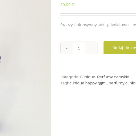
39,99
zł
świeży i intensywny koktajl kwiatowo –
Dodaj do ko
ilość
Clinique
Happy
35ml
Kategorie:
Clinique
,
Perfumy damskie
Tagi:
clinique happy 35ml
,
perfumy clini