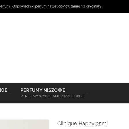
perfum
|
Odpowiedniki perfum
nawet do 90% taniej niż oryginały!
–
–
KIE
PERFUMY NISZOWE
PERFUMY WYCOFANE Z PRODUKCJI
Clinique Happy 35ml