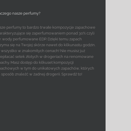
aczego nasze perfumy?
sze perfumy to bardzo trwałe kompozycje zapachowe
arakteryzujące się zaperfumowaniem ponad 30% czyli
w. wody perfumowane EDP. Dzięki temu zapach
rzyma się na Twojej skórze nawet do kilkunastu godzin.
to wszystko w znakomitych cenach! Nie musisz już
zepłacać setek złotych w drogeriach na renomowane
pachy. Masz dostęp do kilkuset kompozycji
pachowych w tym do unikatowych zapachów, których
e sposób znaleźć w żadnej drogerii. Sprawdź to!