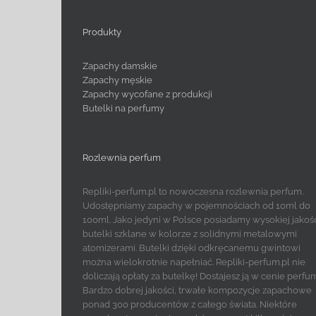
Produkty
Zapachy damskie
Zapachy męskie
Zapachy wycofane z produkcji
Butelki na perfumy
Rozlewnia perfum
Repliki-perfum.pl to nowoczesna rozlewnia perfum.
Udostępniamy zapachy w pojemnościach od 10ml do
100ml. Jako jedyni w Polsce posiadamy wysokiej jakoś
butelki szklane w kolorze z solidnymi metalowymi
atomizerami. Butelki dzięki odkręcanemu gwintowi
można wielokrotnie napełniać. Repliki-perfum.pl nie
doliczają opłaty za butelkę! Dostajesz ją w cenie perfu
Bardzo dobrej jakości, trwałe kompozycje zapachowe
ponad 300 producentów z całego świata. Niektóre