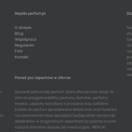
Repliki-perfum.pl
Dl
O sklepie
Na
Blog
ch
Współpraca
tz
Regulamin
ut
FAQ
I 
Kontakt
pr
za
za
ni
Ponad 300 zapachów w ofercie
ci
Sprawdź pełną listę perfum, które oferuje nasz sklep. W
ofercie przygotowaliśmy perfumy damskie, perfumy
męskie, zapachy wycofane z produkcji oraz ozdobne
butelki do perfum sprzedawane detalicznie oraz hurtowo
mu.
(na zamówienie). Nasi specjaliści badają skład i proporcje
składników w oryginalnych zapachach by później oczom
naszych klientów ukazały się rewolucyjne... REPLIKI