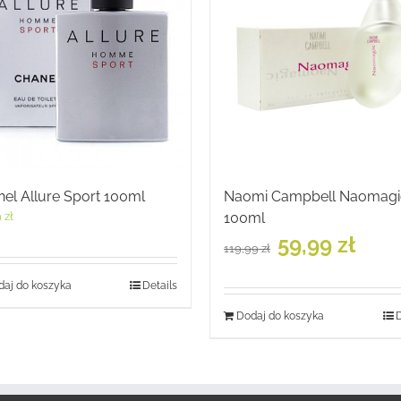
el Allure Sport 100ml
Naomi Campbell Naomagi
9
zł
100ml
Pierwotna
Aktualn
59,99
zł
119,99
zł
cena
cena
wynosiła:
wynosi:
aj do koszyka
Details
119,99 zł.
59,99 zł.
Dodaj do koszyka
D