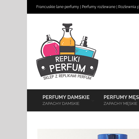
Skip
Francuskie lane perfumy
|
Perfumy rozlewane
|
Rozlewnia 
to
content
–
PERFUMY DAMSKIE
PERFUMY MĘS
ZAPACHY DAMSKIE
ZAPACHY MĘSKIE