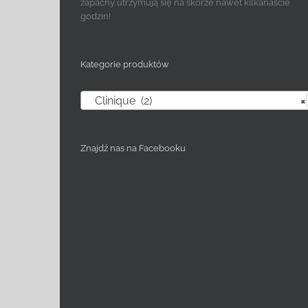
zapachy utrzymują się na skórze nawet kilkanaście
godzin!
Kategorie produktów
Clinique (2)
×
Znajdź nas na Facebooku