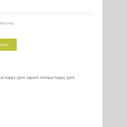
 owocowy
szyka
que happy 35ml
,
zapach clinique happy 35ml