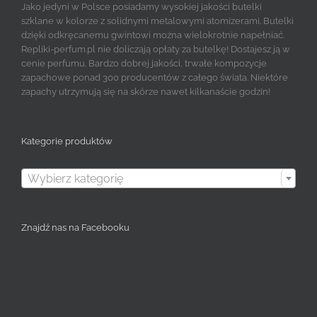
Jako jedyni w Polsce posiadamy wysokiej jakości butelki
szklane w kolorze z solidnymi metalowymi atomizerami. Butelki
dzięki odkręcanemu gwintowi można wielokrotnie napełniać.
Repliki-perfum.pl nie doliczają opłaty za butelkę! Dostajesz ją w
cenie perfumu. Bardzo dobrej jakości, trwałe kompozycje
zapachowe ponad 300 producentów z całego świata. Niektóre
zapachy utrzymują się na skórze nawet kilkanaście godzin!
Kategorie produktów

Wybierz kategorię
Znajdź nas na Facebooku