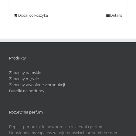
Dodaj do koszyka
Details
Produkty
Zapachy damskie
Zapachy męskie
Zapachy wycofane z produkcji
Butelki na perfumy
Rozlewnia perfum
Repliki-perfum.pl to nowoczesna rozlewnia perfum.
Udostępniamy zapachy w pojemnościach od 10ml do 100ml.