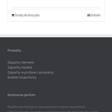
wynosiła:
wynosi:
159,99 zł.
59,99 zł.
Dodaj do koszyka
Details
Produkty
Zapachy damskie
Zapachy męskie
Zapachy wycofane z produkcji
Butelki na perfumy
Rozlewnia perfum
Repliki-perfum.pl to nowoczesna rozlewnia perfum.
Udostępniamy zapachy w pojemnościach od 10ml do 100ml.