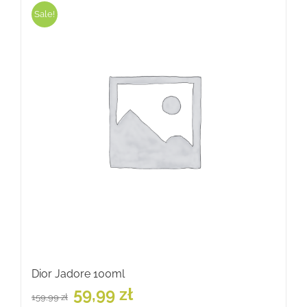
Sale!
Dior Jadore 100ml
Pierwotna
Aktualna
59,99
zł
159,99
zł
cena
cena