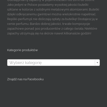
Jako jedyni w Polsce posiadamy wysokiej jakości butelki
szklane w kolorze z solidnymi metalowymi atomizerami. Butelki
dzięki odkręcanemu gwintowi można wielokrotnie napełniać.
Repliki-perfum.pl nie doliczają opłaty za butelkę! Dostajesz ją w
cenie perfumu. Bardzo dobrej jakości, trwałe kompozycje
zapachowe ponad 300 producentów z całego świata. Niektóre
zapachy utrzymują się na skórze nawet kilkanaście godzin!
Kategorie produktów

Wybierz kategorię
Znajdź nas na Facebooku