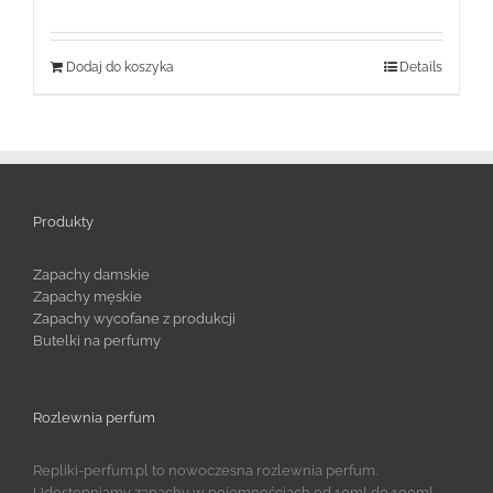
wynosiła:
wynosi:
159,99 zł.
59,99 zł.
Dodaj do koszyka
Details
Produkty
Zapachy damskie
Zapachy męskie
Zapachy wycofane z produkcji
Butelki na perfumy
Rozlewnia perfum
Repliki-perfum.pl to nowoczesna rozlewnia perfum.
Udostępniamy zapachy w pojemnościach od 10ml do 100ml.