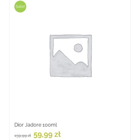
Sale!
Dior Jadore 100ml
Pierwotna
Aktualna
59,99
zł
159,99
zł
cena
cena