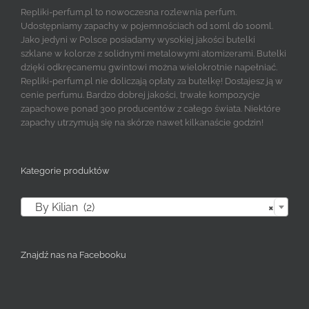
Repliki-perfum.pl to nowoczesna rozlewnia perfum.
Udostępniamy zapachy w pojemnościach od 10ml do 100ml.
Jako jedyni w Polsce posiadamy wysokiej jakości butelki
szklane w kolorze z solidnymi metalowymi atomizerami. Butelki
dzięki odkręcanemu gwintowi można wielokrotnie napełniać.
Repliki-perfum.pl nie doliczają opłaty za butelkę! Dostajesz ją w
cenie perfumu. Bardzo dobrej jakości, trwałe kompozycje
zapachowe ponad 300 producentów z całego świata. Niektóre
zapachy utrzymują się na skórze nawet kilkanaście godzin!
Kategorie produktów

By Kilian (2)
×
Znajdź nas na Facebooku