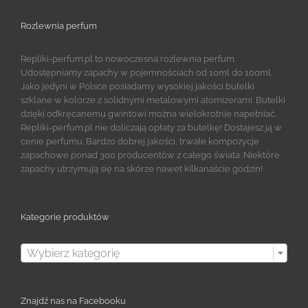
Rozlewnia perfum
Repliki-perfum.pl to nowoczesna rozlewnia perfum.
Udostępniamy zapachy w pojemnościach od 10ml do 100ml.
Jako jedyni w Polsce posiadamy wysokiej jakości butelki
szklane w kolorze z solidnymi metalowymi atomizerami. Butelki
dzięki odkręcanemu gwintowi można wielokrotnie napełniać.
Repliki-perfum.pl nie doliczają opłaty za butelkę! Dostajesz ją w
cenie perfumu. Bardzo dobrej jakości, trwałe kompozycje
zapachowe ponad 300 producentów z całego świata. Niektóre
zapachy utrzymują się na skórze nawet kilkanaście godzin!
Kategorie produktów

Wybierz kategorię
Znajdź nas na Facebooku