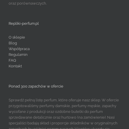
oraz porównawczych.
Repliki-perfum.pl
O sklepie
Blog
Współpraca
Regulamin
FAQ
Kontakt
Ponad 300 zapachów w ofercie
Sprawdź pełną listę perfum, które oferuje nasz sklep. W ofercie
przygotowaliśmy perfumy damskie, perfumy męskie, zapachy
wycofane z produkcji oraz ozdobne butelki do perfum
sprzedawane detalicznie oraz hurtowo (na zamówienie). Nasi
specjaliści badają skład i proporcje składników w oryginalnych
zapachach by później oczom naszych klientów ukazały się