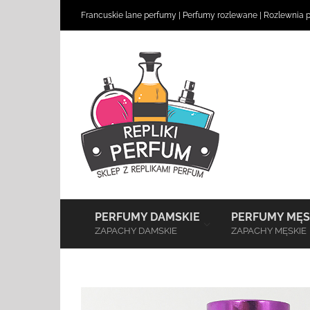
Skip
Francuskie lane perfumy
|
Perfumy rozlewane
|
Rozlewnia 
to
content
–
PERFUMY DAMSKIE
PERFUMY MĘS
ZAPACHY DAMSKIE
ZAPACHY MĘSKIE