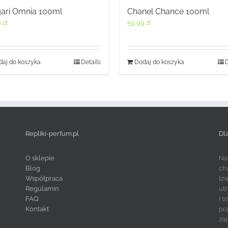
ari Omnia 100ml
Chanel Chance 100ml
9
zł
59,99
zł
aj do koszyka
Details
Dodaj do koszyka
D
Repliki-perfum.pl
Dl
O sklepie
Na
Blog
ch
Współpraca
tz
Regulamin
ut
FAQ
I 
Kontakt
pr
za