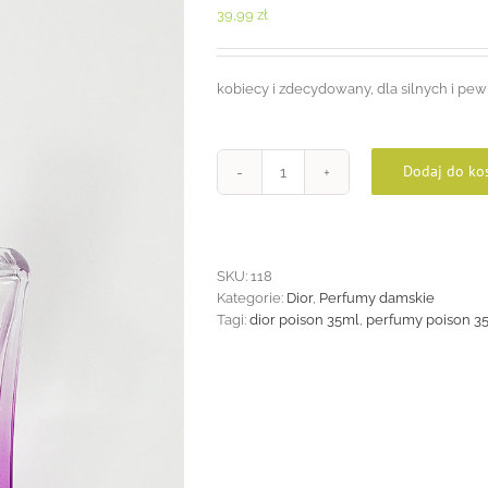
39,99
zł
kobiecy i zdecydowany, dla silnych i pew
Dodaj do ko
ilość
Christian
Dior
Poison
35ml
SKU:
118
Kategorie:
Dior
,
Perfumy damskie
Tagi:
dior poison 35ml
,
perfumy poison 3