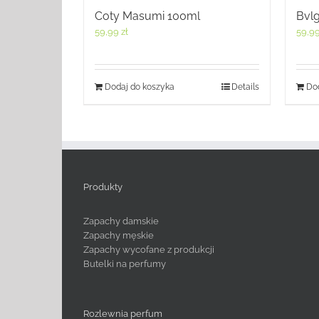
Coty Masumi 100ml
Bvlg
59,99
zł
59,9
Dodaj do koszyka
Details
Dod
Produkty
Zapachy damskie
Zapachy męskie
Zapachy wycofane z produkcji
Butelki na perfumy
Rozlewnia perfum