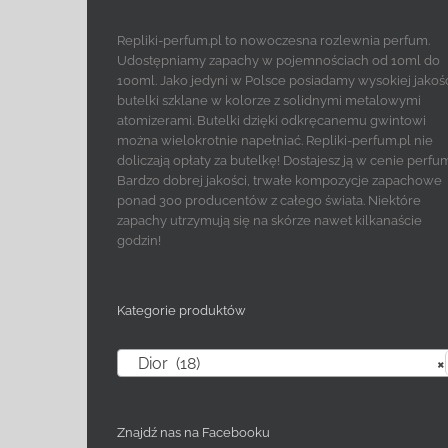
Repliki-perfum.pl to nowoczesna rozlewnia perfum.
Udostępniamy zapachy w pojemnościach od 10ml do
100ml. Jako jedyni w Polsce posiadamy wysokiej jakoś
butelki szklane w kolorze z solidnymi metalowymi
atomizerami. Butelki dzięki odkręcanemu gwintowi
można wielokrotnie napełniać. Repliki-perfum.pl nie
doliczają opłaty za butelkę! Dostajesz ją w cenie perfu
Bardzo dobrej jakości, trwałe kompozycje zapachowe
ponad 300 producentów z całego świata. Niektóre
zapachy utrzymują się na skórze nawet kilkanaście
godzin!
Kategorie produktów
Dior (18)
×
Znajdź nas na Facebooku