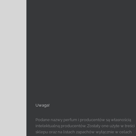
Uwaga!
Podane nazwy perfum i producentów są własnością
intelektualną producentów. Zostały one użyte w treści
sklepu oraz na listach zapachów wyłącznie w celach