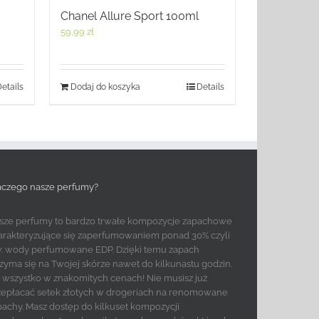
Chanel Allure Sport 100ml
59,99
zł
etails
Dodaj do koszyka
Details
aczego nasze perfumy?
sze perfumy to bardzo trwałe kompozycje zapachowe
arakteryzujące się zaperfumowaniem ponad 30% czyli
w. wody perfumowane EDP. Dzięki temu zapach
rzyma się na Twojej skórze nawet do kilkunastu godzin.
to wszystko w znakomitych cenach! Nie musisz już
zepłacać setek złotych w drogeriach na renomowane
pachy. Masz dostęp do kilkuset kompozycji