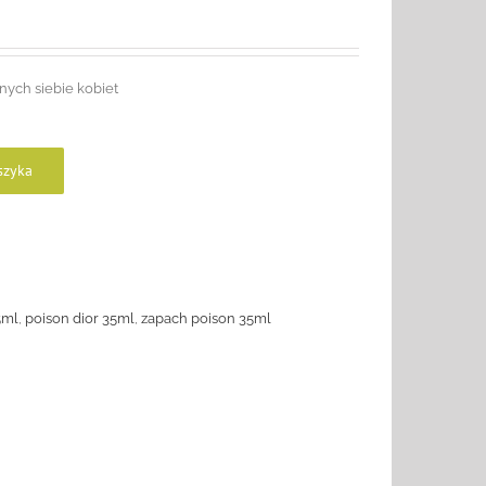
nych siebie kobiet
szyka
5ml
,
poison dior 35ml
,
zapach poison 35ml