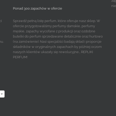
za
ni
Ponad 300 zapachów w ofercie
ci
Sprawdź pełną listę perfum, które oferuje nasz sklep. W
ofercie przygotowaliśmy perfumy damskie, perfumy
męskie, zapachy wycofane z produkcji oraz ozdobne
butelki do perfum sprzedawane detalicznie oraz hurtowo
mu.
(na zamówienie). Nasi specjaliści badają skład i proporcje
składników w oryginalnych zapachach by później oczom
naszych klientów ukazały się rewolucyjne... REPLIKI
PERFUM!
