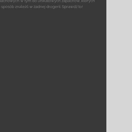
pachowych w tym do unikatowych zapachów, których
e sposób znaleźć w żadnej drogerii. Sprawdź to!