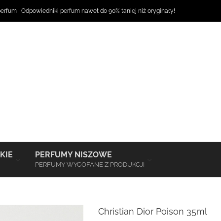
perfum
|
Odpowiedniki perfum
nawet do 90% taniej niż oryginały!
–
–
KIE
PERFUMY NISZOWE
PERFUMY WYCOFANE Z PRODUKCJI
Christian Dior Poison 35ml