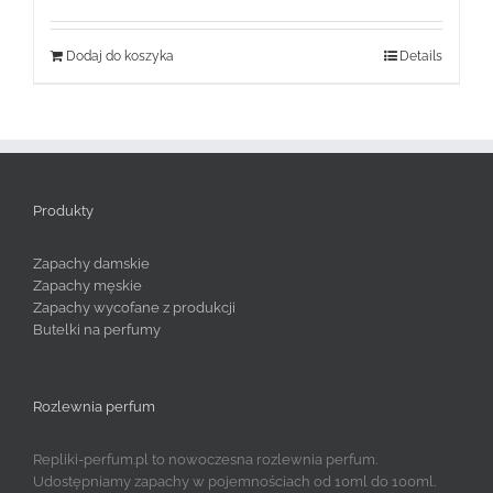
Dodaj do koszyka
Details
Produkty
Zapachy damskie
Zapachy męskie
Zapachy wycofane z produkcji
Butelki na perfumy
Rozlewnia perfum
Repliki-perfum.pl to nowoczesna rozlewnia perfum.
Udostępniamy zapachy w pojemnościach od 10ml do 100ml.