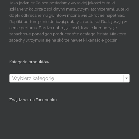
Jako jedyni w Polsce posiadamy wysokiej jakości butelki
szklane w kolorze z solidnymi metalowymi atomizerami. Butelki
dzięki odkręcanemu gwintowi można wielokrotnie napełniać.
Repliki-perfum.pl nie doliczają opłaty za butelkę! Dostajesz ją w
cenie perfumu. Bardzo dobrej jakości, trwałe kompozycje
zapachowe ponad 300 producentów z całego świata. Niektóre
zapachy utrzymują się na skórze nawet kilkanaście godzin!
Kategorie produktów

Wybierz kategorię
Znajdź nas na Facebooku