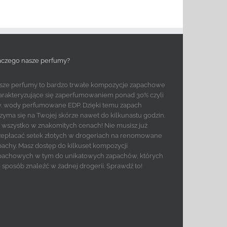
aczego nasze perfumy?
sze perfumy to bardzo trwałe kompozycje zapachowe
arakteryzujące się zaperfumowaniem ponad 30% czyli
w. wody perfumowane EDP. Dzięki temu zapach
rzyma się na Twojej skórze nawet do kilkunastu godzin.
to wszystko w znakomitych cenach! Nie musisz już
zepłacać setek złotych w drogeriach na renomowane
pachy. Masz dostęp do kilkuset kompozycji
pachowych w tym do unikatowych zapachów, których
e sposób znaleźć w żadnej drogerii. Sprawdź to!