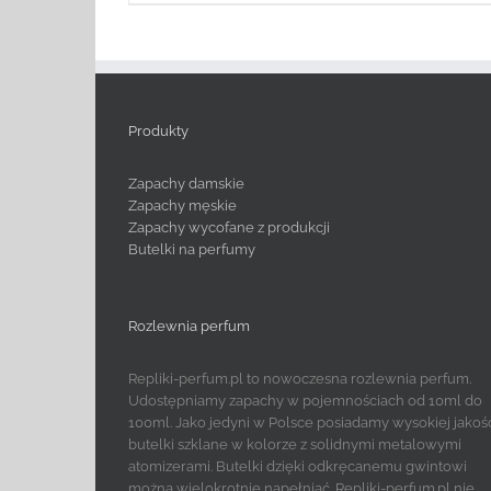
Produkty
Zapachy damskie
Zapachy męskie
Zapachy wycofane z produkcji
Butelki na perfumy
Rozlewnia perfum
Repliki-perfum.pl to nowoczesna rozlewnia perfum.
Udostępniamy zapachy w pojemnościach od 10ml do
100ml. Jako jedyni w Polsce posiadamy wysokiej jakoś
butelki szklane w kolorze z solidnymi metalowymi
atomizerami. Butelki dzięki odkręcanemu gwintowi
można wielokrotnie napełniać. Repliki-perfum.pl nie