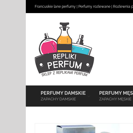
Skip
Francuskie lane perfumy
|
Perfumy rozlewane
|
Rozlewnia 
to
content
–
PERFUMY DAMSKIE
PERFUMY MĘS
ZAPACHY DAMSKIE
ZAPACHY MĘSKIE