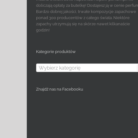
doliczają opłaty za butelkę! Dostajesz ją w cenie perfu
Bardzo dobrej jakości, trwałe kompozycje zapachowe
ponad 300 producentów z całego świata. Niektóre
zapachy utrzymują się na skórze nawet kilkanaście
godzin!
Kategorie produktów
Wybierz kategorię
Znajdź nas na Facebooku