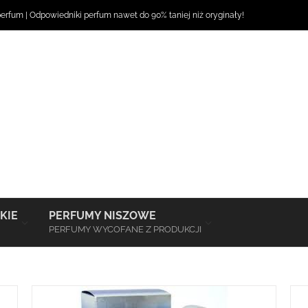
perfum
|
Odpowiedniki perfum
nawet do 90% taniej niż oryginały!
–
–
KIE
PERFUMY NISZOWE
PERFUMY WYCOFANE Z PRODUKCJI