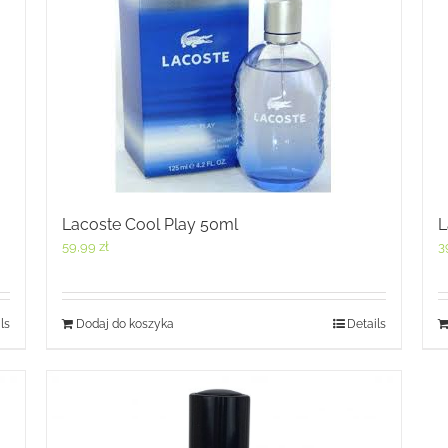
Lacoste Cool Play 50ml
L
59,99
zł
3
ls
Dodaj do koszyka
Details