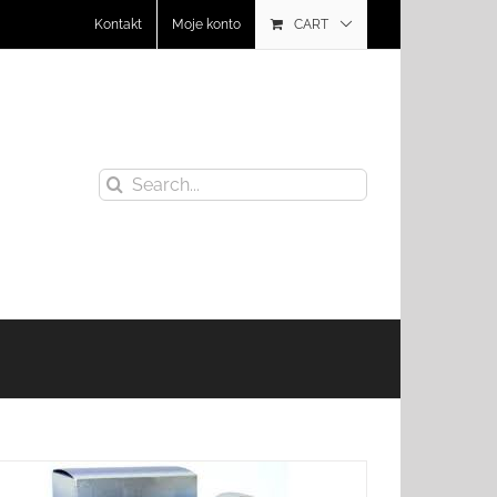
Kontakt
Moje konto
CART
Search
for: