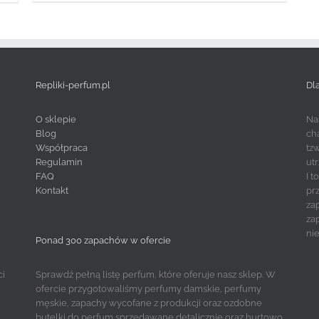
Repliki-perfum.pl
Dl
O sklepie
Na
Blog
ch
Współpraca
tz
Regulamin
ut
FAQ
I 
Kontakt
pr
za
za
ni
Ponad 300 zapachów w ofercie
ci
Sprawdź pełną listę perfum, które oferuje nasz sklep. W
ofercie przygotowaliśmy perfumy damskie, perfumy
męskie, zapachy wycofane z produkcji oraz ozdobne
butelki do perfum sprzedawane detalicznie oraz hurtowo