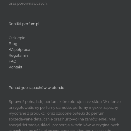
oraz porównawczych.
Repliki-perfum.pl
O sklepie
Blog
Współpraca
Regulamin
FAQ
Kontakt
Ponad 300 zapachów w ofercie
Sprawdź pełną listę perfum, które oferuje nasz sklep. W ofercie
przygotowaliśmy perfumy damskie, perfumy męskie, zapachy
wycofane z produkcji oraz ozdobne butelki do perfum
sprzedawane detalicznie oraz hurtowo (na zamówienie). Nasi
specjaliści badają skład i proporcje składników w oryginalnych
zapachach by później oczom naszych klientów ukazały się