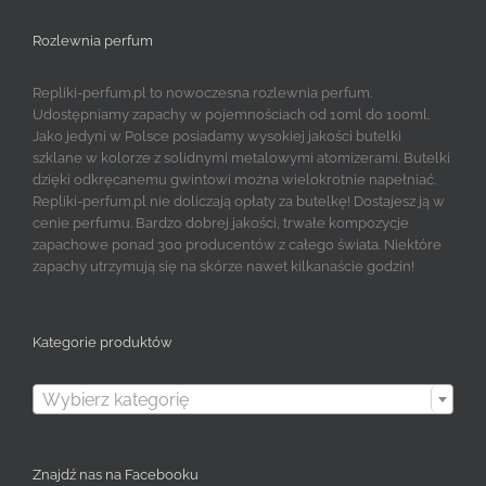
Rozlewnia perfum
Repliki-perfum.pl to nowoczesna rozlewnia perfum.
Udostępniamy zapachy w pojemnościach od 10ml do 100ml.
Jako jedyni w Polsce posiadamy wysokiej jakości butelki
szklane w kolorze z solidnymi metalowymi atomizerami. Butelki
dzięki odkręcanemu gwintowi można wielokrotnie napełniać.
Repliki-perfum.pl nie doliczają opłaty za butelkę! Dostajesz ją w
cenie perfumu. Bardzo dobrej jakości, trwałe kompozycje
zapachowe ponad 300 producentów z całego świata. Niektóre
zapachy utrzymują się na skórze nawet kilkanaście godzin!
Kategorie produktów

Wybierz kategorię
Znajdź nas na Facebooku