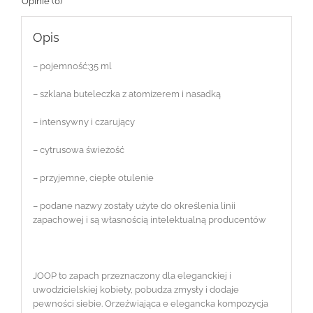
Opinie (0)
Opis
– pojemność:35 ml
– szklana buteleczka z atomizerem i nasadką
– intensywny i czarujący
– cytrusowa świeżość
– przyjemne, ciepłe otulenie
– podane nazwy zostały użyte do określenia linii
zapachowej i są własnością intelektualną producentów
JOOP to zapach przeznaczony dla eleganckiej i
uwodzicielskiej kobiety, pobudza zmysły i dodaje
pewności siebie. Orzeźwiająca e elegancka kompozycja