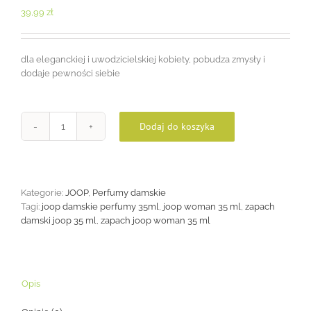
39,99
zł
dla eleganckiej i uwodzicielskiej kobiety, pobudza zmysły i
dodaje pewności siebie
Dodaj do koszyka
ilość
JOOP
Woman
35ml
Kategorie:
JOOP
,
Perfumy damskie
Tagi:
joop damskie perfumy 35ml
,
joop woman 35 ml
,
zapach
damski joop 35 ml
,
zapach joop woman 35 ml
Opis