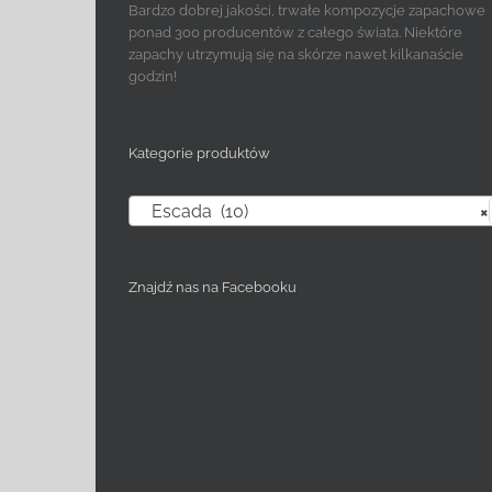
Bardzo dobrej jakości, trwałe kompozycje zapachowe
ponad 300 producentów z całego świata. Niektóre
zapachy utrzymują się na skórze nawet kilkanaście
godzin!
Kategorie produktów
Escada (10)
×
Znajdź nas na Facebooku