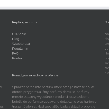
Repliki-perfum.pl
Dl
O sklepie
Na
Blog
ch
Współpraca
tz
Regulamin
ut
FAQ
I 
Kontakt
pr
za
za
ni
Ponad 300 zapachów w ofercie
ci
Sprawdź pełną listę perfum, które oferuje nasz sklep. W
ofercie przygotowaliśmy perfumy damskie, perfumy
męskie, zapachy wycofane z produkcji oraz ozdobne
butelki do perfum sprzedawane detalicznie oraz hurtowo
mu.
(na zamówienie). Nasi specjaliści badają skład i proporcje