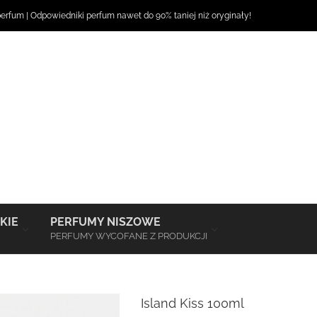
perfum
|
Odpowiedniki perfum
nawet do 90% taniej niż oryginały!
–
–
KIE
PERFUMY NISZOWE
PERFUMY WYCOFANE Z PRODUKCJI
Island Kiss 100ml