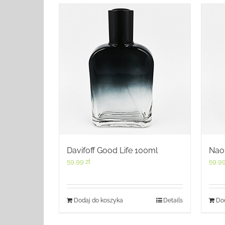
Davifoff Good Life 100ml
Nao
59,99
zł
59,9
Dodaj do koszyka
Details
Dod