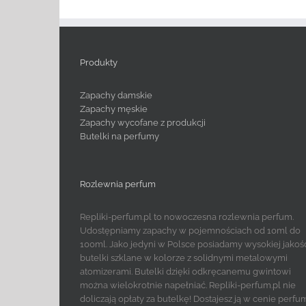
Produkty
Zapachy damskie
Zapachy męskie
Zapachy wycofane z produkcji
Butelki na perfumy
Rozlewnia perfum
Repliki-perfum.pl to nowoczesna rozlewnia perfum.
Udostępniamy zapachy w pojemnościach od 10ml do
100ml. Jako jedyni w Polsce posiadamy wysokiej jakoś
butelki szklane w kolorze z solidnymi metalowymi
atomizerami. Butelki dzięki odkręcanemu gwintowi
można wielokrotnie napełniać. Repliki-perfum.pl nie
doliczają opłaty za butelkę! Dostajesz ją w cenie perfu