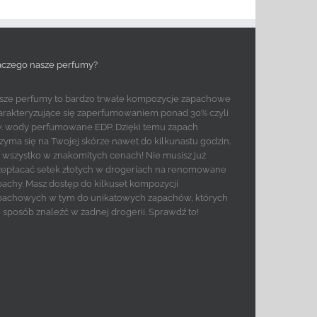
aczego nasze perfumy?
sze perfumy to bardzo trwałe kompozycje zapachowe
arakteryzujące się zaperfumowaniem ponad 30% czyli
w. wody perfumowane EDP. Dzięki temu zapach
rzyma się na Twojej skórze nawet do kilkunastu godzin.
to wszystko w znakomitych cenach! Nie musisz już
zepłacać setek złotych w drogeriach na renomowane
pachy. Masz dostęp do kilkuset kompozycji
pachowych w tym do unikatowych zapachów, których
e sposób znaleźć w żadnej drogerii. Sprawdź to!