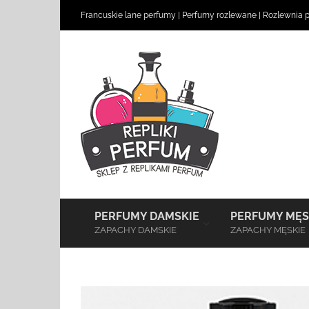
Skip
Francuskie lane perfumy
|
Perfumy rozlewane
|
Rozlewnia 
to
content
–
PERFUMY DAMSKIE
PERFUMY MĘS
ZAPACHY DAMSKIE
ZAPACHY MĘSKIE