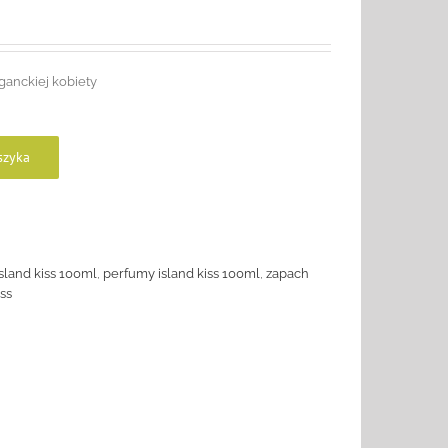
anckiej kobiety
szyka
sland kiss 100ml
,
perfumy island kiss 100ml
,
zapach
iss