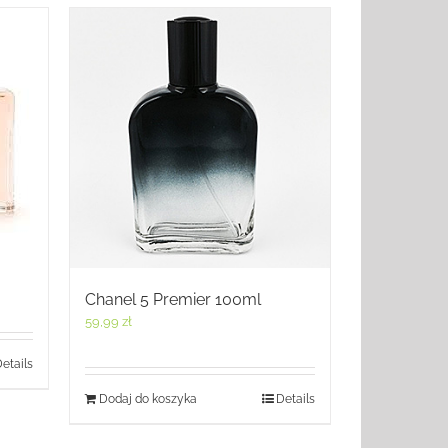
Chanel 5 Premier 100ml
59,99
zł
etails
Dodaj do koszyka
Details