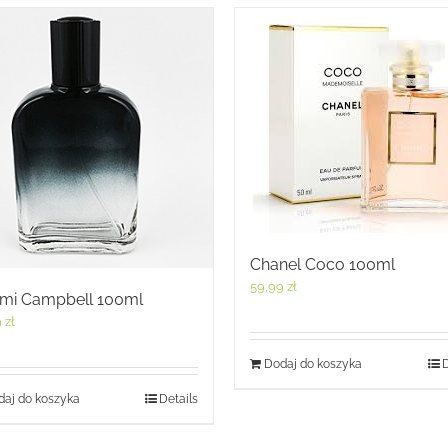
Chanel Coco 100ml
59,99
zł
mi Campbell 100ml
9
zł
Dodaj do koszyka
D
aj do koszyka
Details