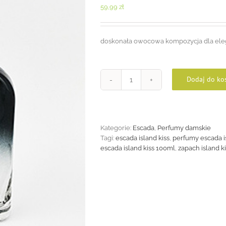
59,99
zł
doskonała owocowa kompozycja dla eleg
Dodaj do ko
ilość
Island
Kiss
100ml
Kategorie:
Escada
,
Perfumy damskie
Tagi:
escada island kiss
,
perfumy escada i
escada island kiss 100ml
,
zapach island k