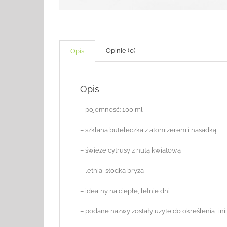
Opinie (0)
Opis
Opis
– pojemność: 100 ml
– szklana buteleczka z atomizerem i nasadką
– świeże cytrusy z nutą kwiatową
– letnia, słodka bryza
– idealny na ciepłe, letnie dni
– podane nazwy zostały użyte do określenia lin